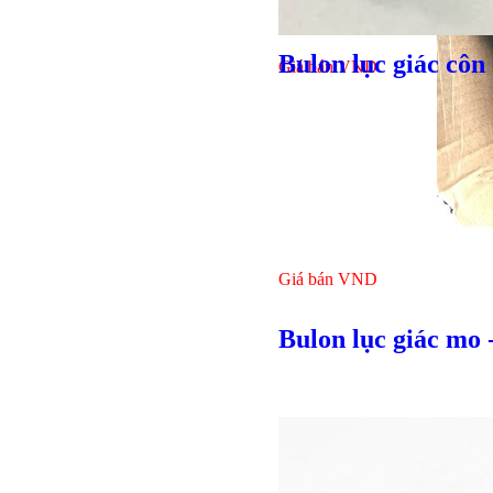
Bulon lục giác côn
Giá bán
VND
Giá bán
VND
Bulon lục giác mo 