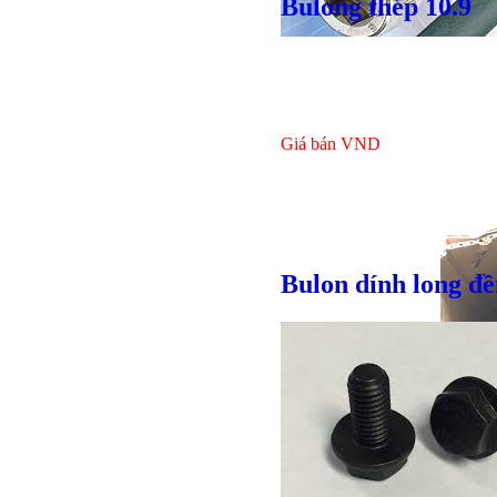
Bulong thép 10.9
Giá bán
VND
Bulon dính long đ
Bulong lục giác chì