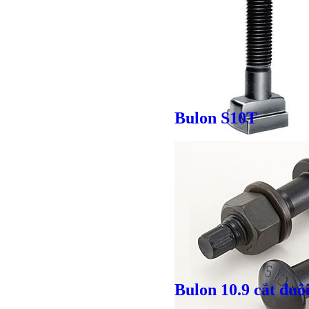
Bulon S10T
Giá bán
VND
Bulon 10.9 cắt đuô