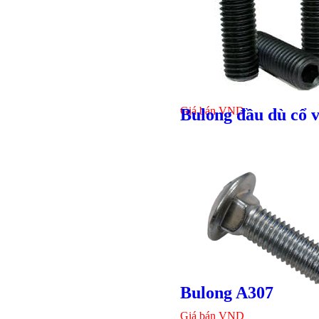
Giá bán
VND
Bulong đầu dù cổ 
Bulong r
Bulong A307
Giá bán
VND