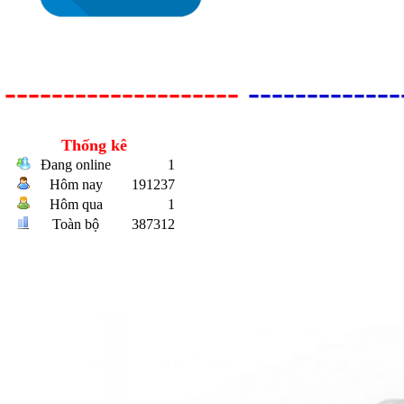
--------------------
-------------
Bulong r
Thống kê
Đang online
1
Hôm nay
191237
Hôm qua
1
Toàn bộ
387312