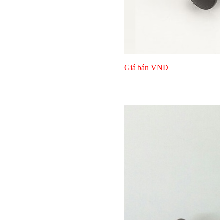
Bulong lục giác chì
Giá bán
VND