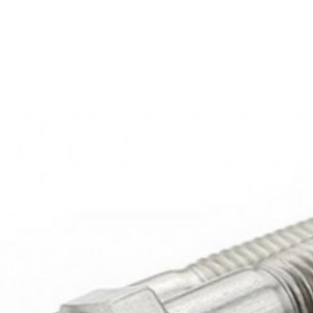
Bulong ren lửng inox 304