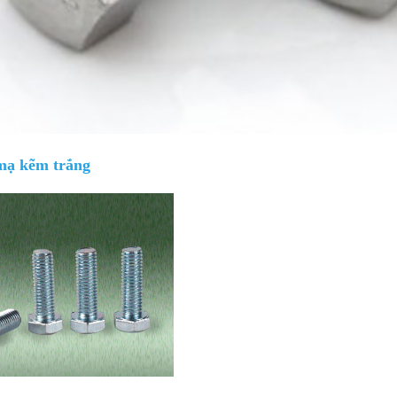
 mạ kẽm trắng
Giá bán
VND
Bulong lục giác chìm inox