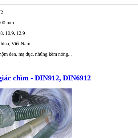
72
 500 mm
8, 10.9, 12.9
China, Việt Nam
nhộm đen, mạ đục, nhúng kẽm nóng...
giác chìm - DIN912, DIN6912