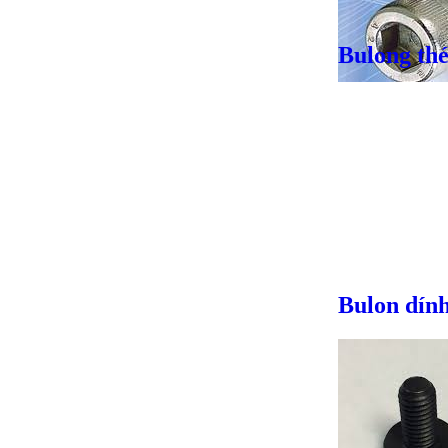
Bulong thé
Giá bán
VND
Bulon dính