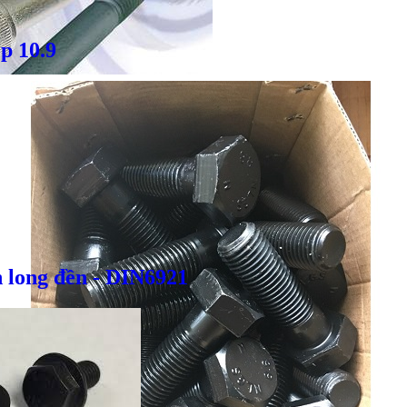
p 10.9
Giá bán
VND
 long đền - DIN6921
Bulong inox - DIN933, DIN931