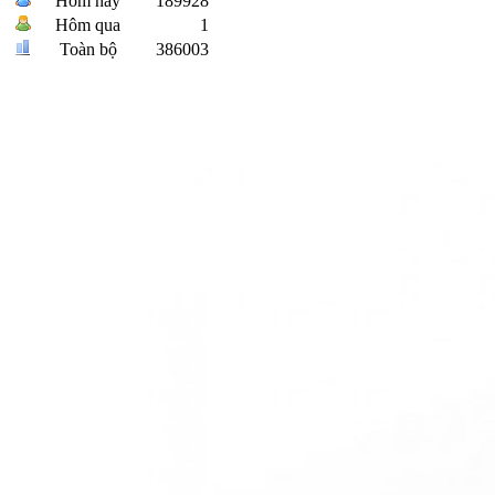
Hôm nay
189928
Hôm qua
1
Toàn bộ
386003