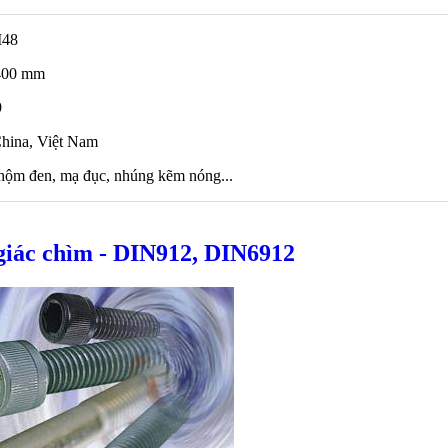
M48
 400 mm
9
China, Việt Nam
nhộm đen, mạ đục, nhúng kẽm nóng...
giác chìm - DIN912, DIN6912