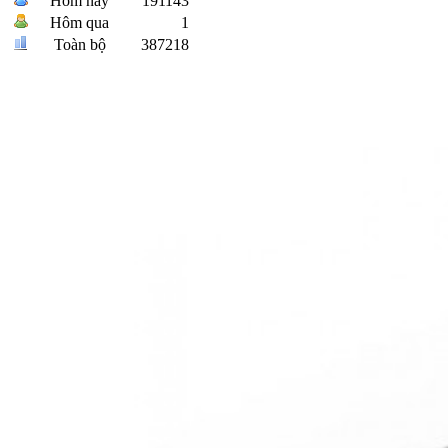
Hôm nay
191143
Hôm qua
1
Toàn bộ
387218