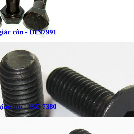
giác côn - DIN7991
giác mo - ISO 7380