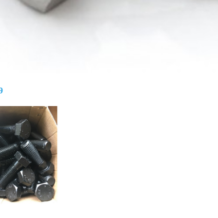
Giá bán
VND
9
Bulong lục giác chìm inox