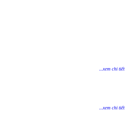
...xem chi tiết
...xem chi tiết