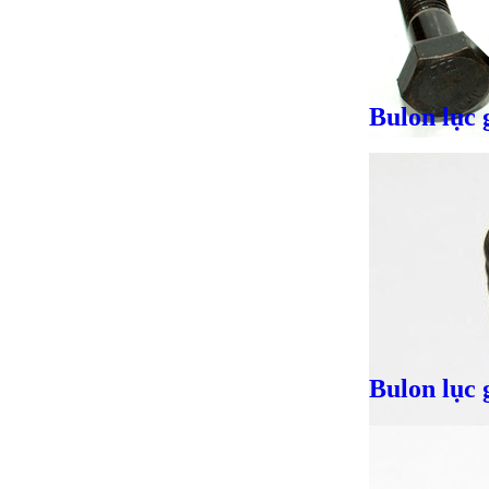
Bulon lục 
Giá bán
VND
Bulon lục 