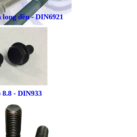
 long đền - DIN6921
Giá bán
VND
Bulong inox - DIN933, DIN931
 8.8 - DIN933