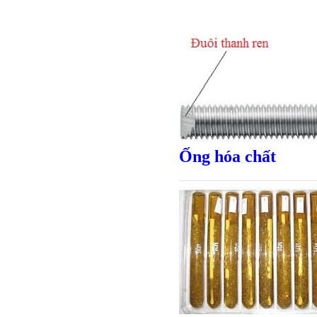
Ống hóa chất
Giá bán
VND
Bulong ino