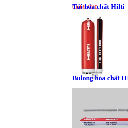
Túi hóa chất Hilti
Giá bán
VND
Bulong hóa chất H