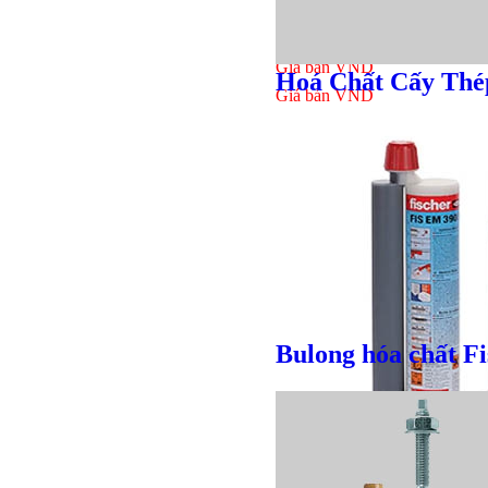
Giá bán
VND
Hoá Chất Cấy Thé
Giá bán
VND
Bulong hóa chất Fi
Bulong lục giác chì
Giá bán
VND