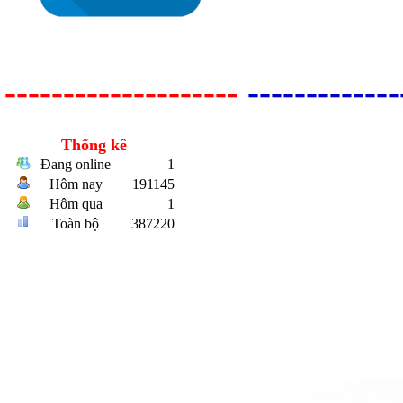
--------------------
-------------
Thống kê
Đang online
1
Bulong r
Hôm nay
191145
Hôm qua
1
Toàn bộ
387220