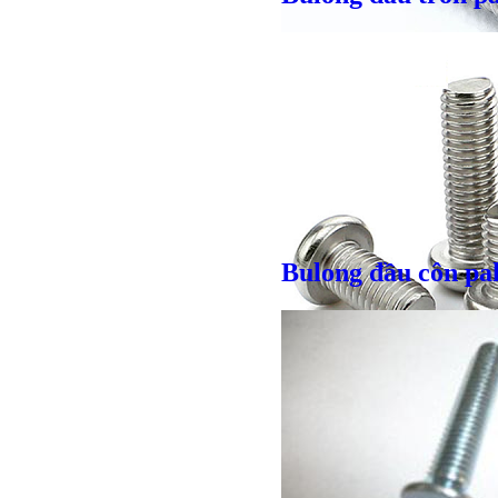
Giá bán
VND
Giá bán
VND
Bulong đầu côn pa
Giá bán
VND