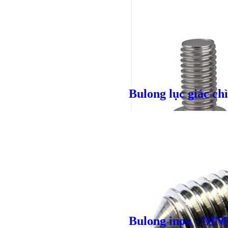
Bulong lục giác c
Bulong lục giác chì
Giá bán
VND
Bulong inox - DIN