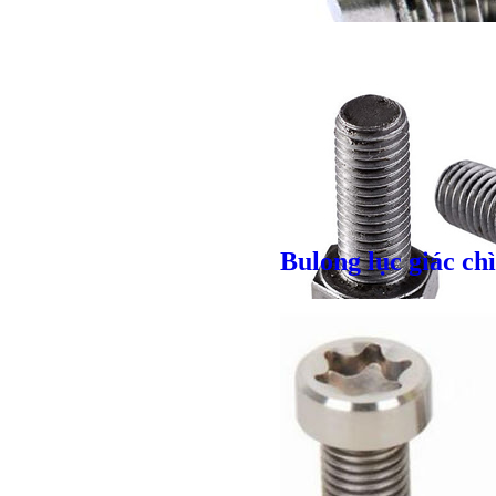
Bulong lục giác ch
Giá bán
VND
Giá bán
VND