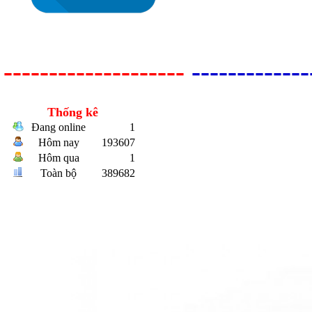
--------------------
-------------
Bulong r
Thống kê
Đang online
1
Hôm nay
193607
Hôm qua
1
Toàn bộ
389682