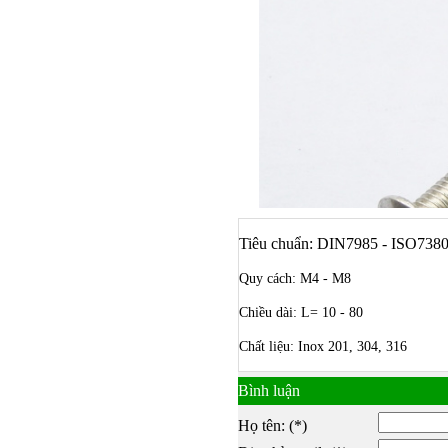
Tiêu chuẩn: DIN7985 - ISO738
Quy cách: M4 - M8
Chiều dài: L= 10 - 80
Chất liệu: Inox 201, 304, 316
Bulong ino
Bình luận
Họ tên: (*)