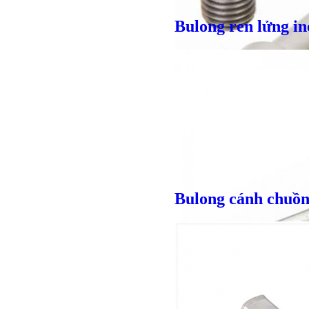
Bulong ren lửng in
Giá bán
VND
Bulong cánh chuồn
Bulong lục