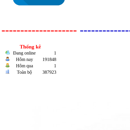
--------------------
-------------
Thống kê
Bulong r
Đang online
1
Hôm nay
191848
Hôm qua
1
Toàn bộ
387923