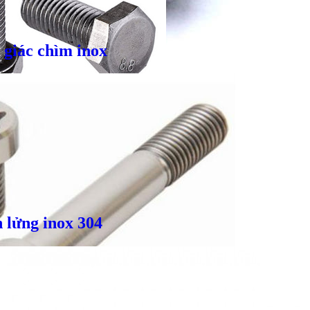
 giác chìm inox
 lửng inox 304