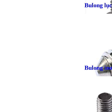
Bulong lục
Giá bán
VND
Bulong in