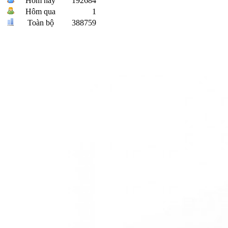
Hôm nay
192684
Hôm qua
1
Toàn bộ
388759