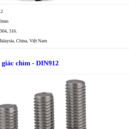
12
 80mm
 304, 316.
alaysia, China, Việt Nam
 giác chìm - DIN912