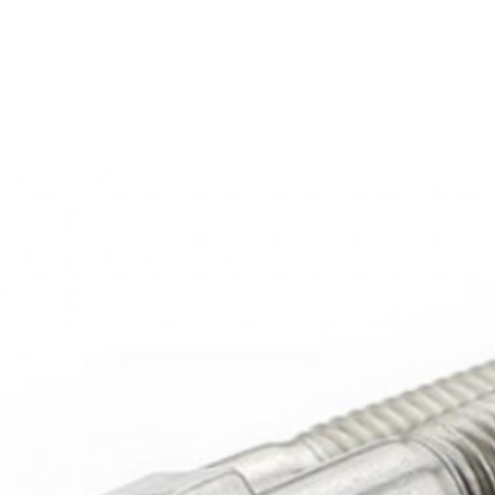
Bulong ren lửng inox 304