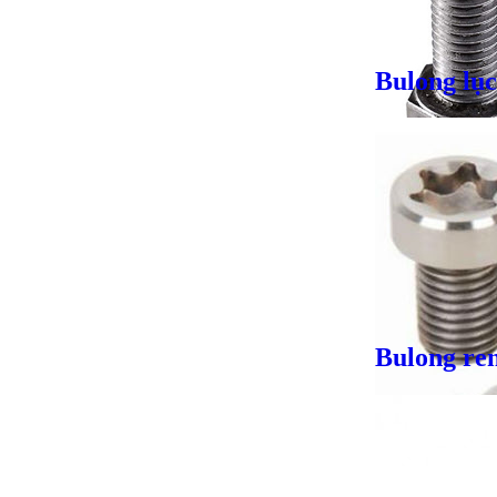
Bulong lục
Giá bán
VND
Giá bán
VND
Bulong ren