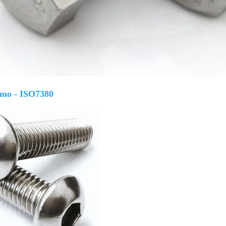
 mo - ISO7380
Giá bán
VND
Bulong lục giác chìm inox