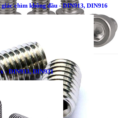
 giác chìm không đầu - DIN913, DIN916
ox - DIN933, DIN931
Giá bán
VND
Bulong inox - DIN933, DIN931