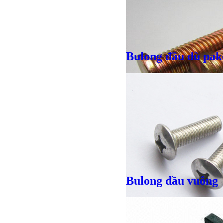
Bulong đầu dù pak
Giá bán
VND
Giá bán
VND
Bulong đầu vuông