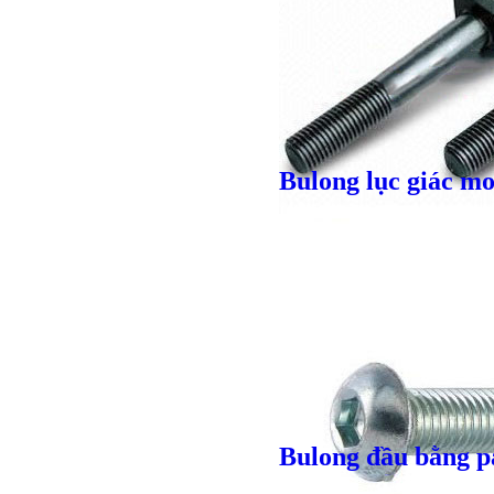
Giá bán
VND
Bulong lục giác mo
Giá bán
VND
Bulong lục
Bulong đầu bằng p