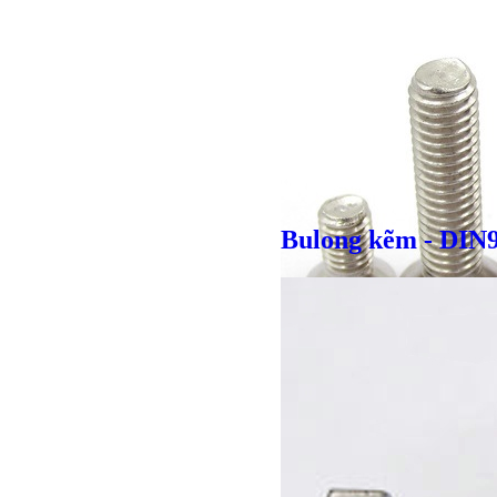
Giá bán
VND
Bulong kẽm - DIN
Giá bán
VND