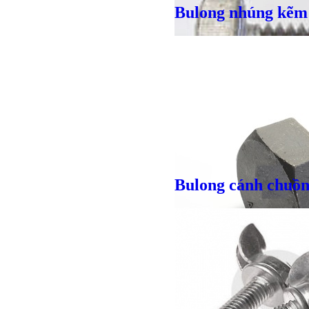
Bulong nhúng kẽm
Bulong r
Bulong cánh chuồ
Giá bán
VND