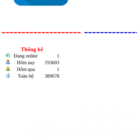
--------------------
-------------
Thống kê
Đang online
1
Hôm nay
193603
Bulong r
Hôm qua
1
Toàn bộ
389678