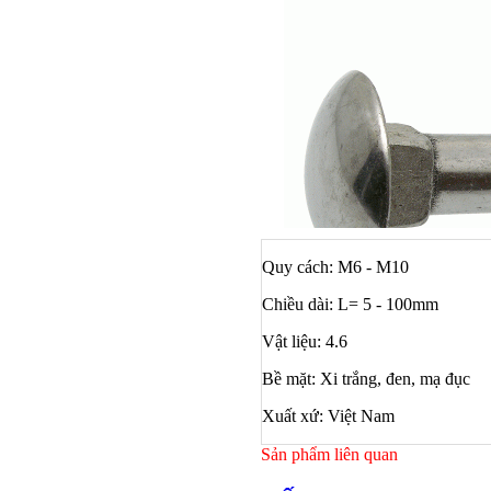
Quy cách: M6 - M10
Chiều dài: L= 5 - 100mm
Vật liệu: 4.6
Bề mặt: Xi trắng, đen, mạ đục
Xuất xứ: Việt Nam
Sản phẩm liên quan
Bulong ino