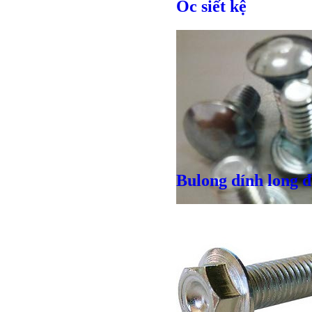
Ốc siết kệ
Bulong dính long 
Giá bán
VND