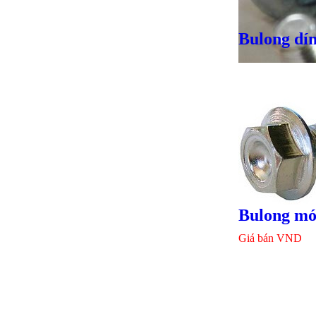
Bulong dín
Giá bán
VND
Bulong mó
Giá bán
VND