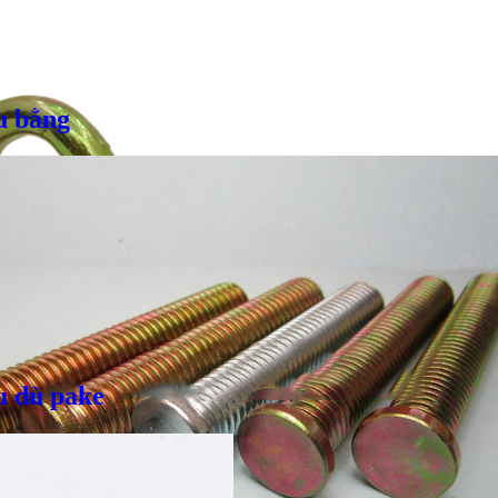
u bằng
u dù pake