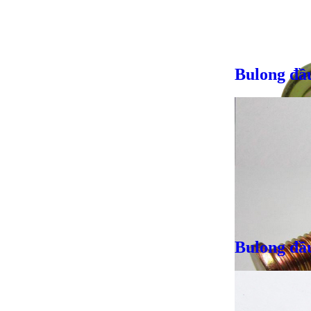
Bulong đầ
Bulong đầ
Giá bán
VND