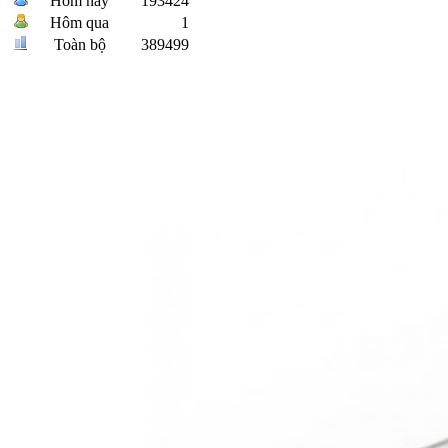
Hôm nay
193424
Hôm qua
1
Toàn bộ
389499