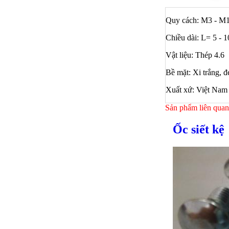
Quy cách: M3 - M
Chiều dài: L= 5 -
Vật liệu: Thép 4.6
Bề mặt: Xi trắng, 
Xuất xứ: Việt Nam
Sản phẩm liên quan
Ốc siết kệ