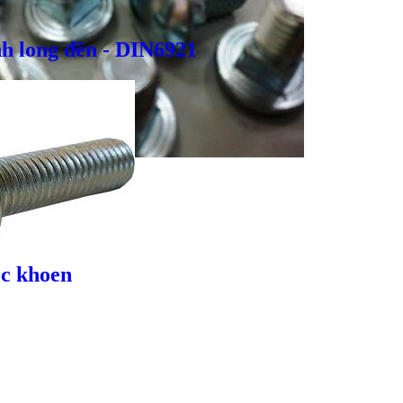
h long đền - DIN6921
Giá bán
VND
Bulong inox - DIN933, DIN931
c khoen