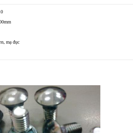
10
 100mm
đen, mạ đục