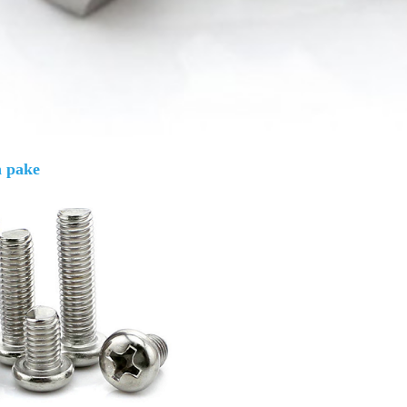
Giá bán
VND
n pake
Bulong lục giác chìm inox