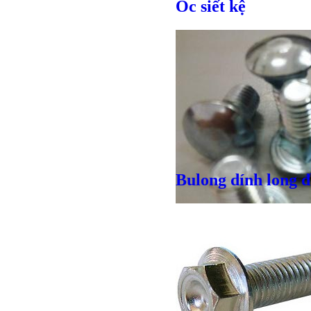
Ốc siết kệ
Bulong dính long 
Giá bán
VND