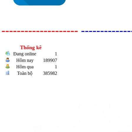
--------------------
-------------
Thống kê
Đang online
1
Hôm nay
189907
Bulong r
Hôm qua
1
Toàn bộ
385982