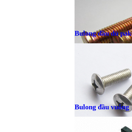
Bulong đầu dù pak
Giá bán
VND
Giá bán
VND
Bulong đầu vuông