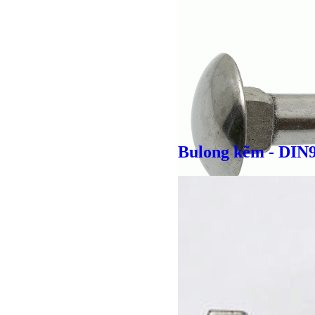
Giá bán
VND
Bulong kẽm - DIN
Giá bán
VND