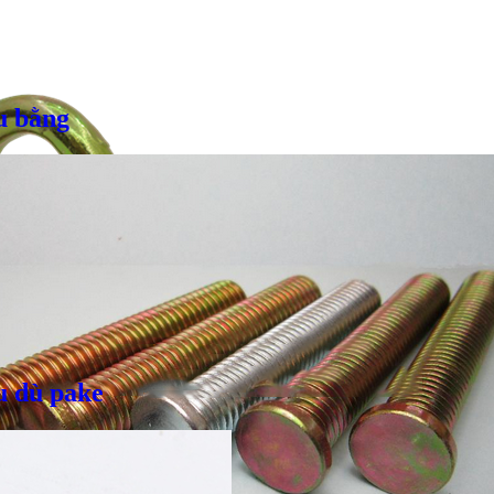
u bằng
u dù pake