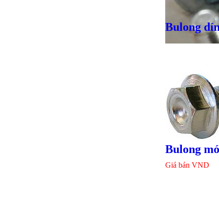
Bulong dín
Giá bán
VND
Bulong mó
Giá bán
VND