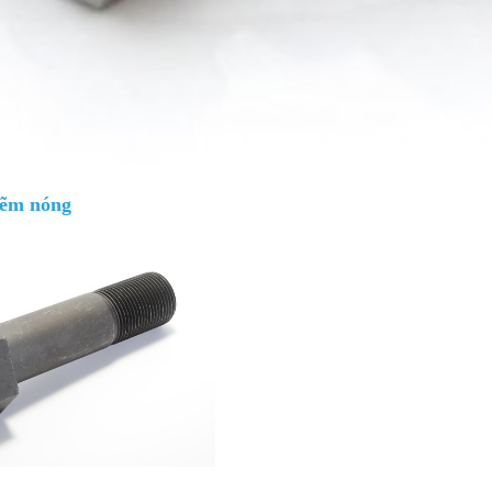
Giá bán
VND
kẽm nóng
Bulong lục giác chìm inox