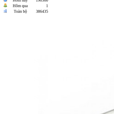
Hôm nay
190360
Hôm qua
1
Toàn bộ
386435