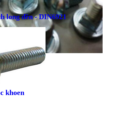
h long đền - DIN6921
Giá bán
VND
Bulong inox - DIN933, DIN931
c khoen