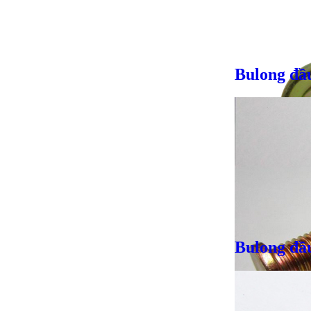
Bulong đầ
Bulong đầ
Giá bán
VND