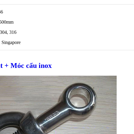
36
- 500mm
 304, 316
 Singapore
t + Móc cẩu inox