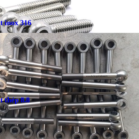
t inox 316
 thép 8.8