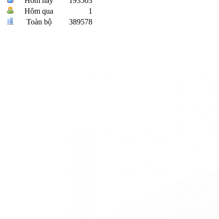
Hôm nay
193503
Hôm qua
1
Toàn bộ
389578