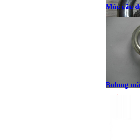
Móc cẩu d
Giá bán
VND
Bulong mắ
Giá bán
VND