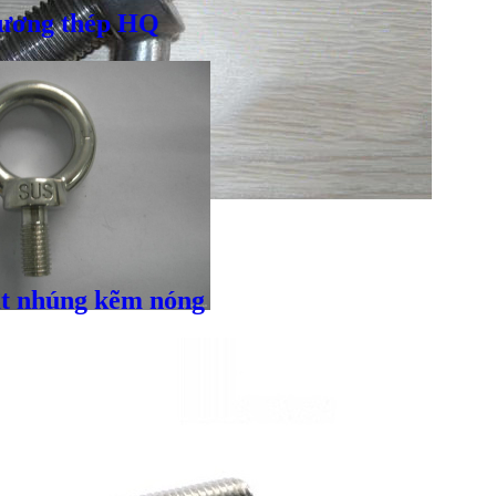
ương thép HQ
t nhúng kẽm nóng
Giá bán
VND
Bulong inox - DIN933, DIN931