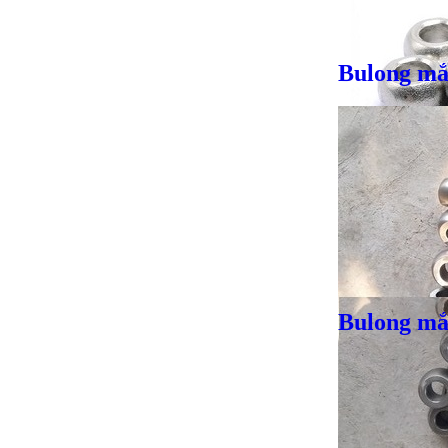
Bulong mắ
Giá bán
VND
Bulong mắt