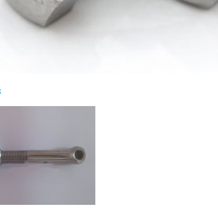
x
Giá bán
VND
Bulong lục giác chìm inox