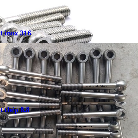
t inox 316
 thép 8.8