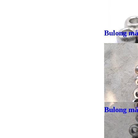
Bulong mắ
Giá bán
VND
Bulong mắt