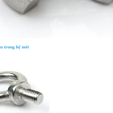
n trong hệ mét
Giá bán
VND
Bulong lục giác chìm inox