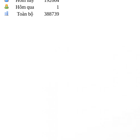
Hôm nay
192664
Hôm qua
1
Toàn bộ
388739