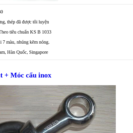
80
ng, thép đã được tôi luyện
: Theo tiêu chuẩn KS B 1033
Xi 7 màu, nhúng kẽm nóng.
am, Hàn Quốc, Singapore
t + Móc cẩu inox