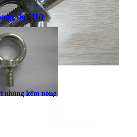
ương thép HQ
Giá bán
VND
t nhúng kẽm nóng
Bulong inox - DIN933, DIN931