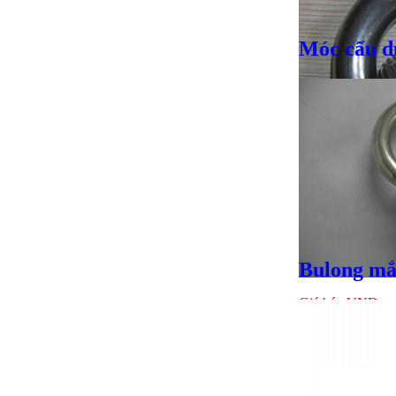
Móc cẩu d
Giá bán
VND
Bulong mắ
Giá bán
VND