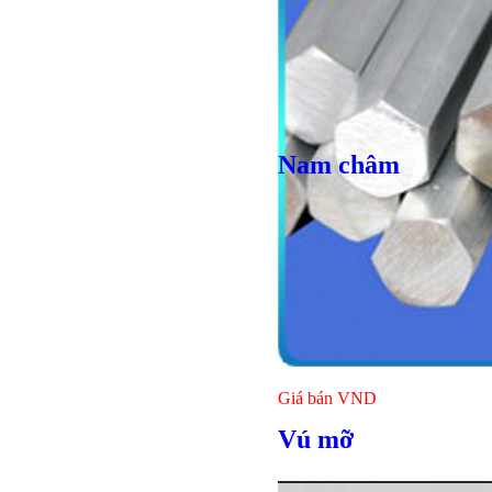
Nam châm
Giá bán
VND
Bulong lục giác chì
Vú mỡ