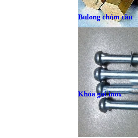
Bulong chỏm cầu
Giá bán
VND
Khóa gài inox