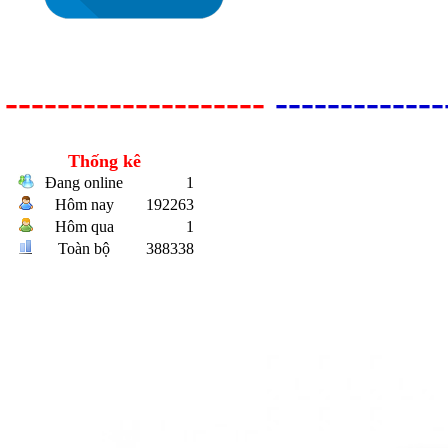
--------------------
-------------
Thống kê
Đang online
1
Hôm nay
192263
Bulong r
Hôm qua
1
Toàn bộ
388338