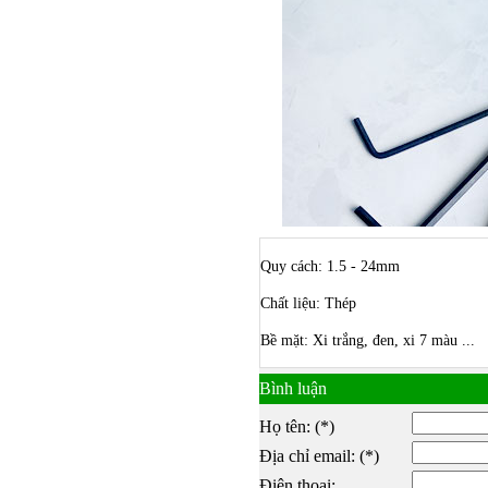
Quy cách: 1.5 - 24mm
Chất liệu: Thép
Bề mặt: Xi trắng, đen, xi 7 màu ...
Bình luận
Họ tên: (*)
Địa chỉ email: (*)
Bulong ino
Điện thoại: