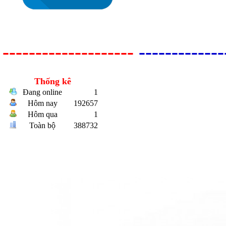
--------------------
-------------
Bulong r
Thống kê
Đang online
1
Hôm nay
192657
Hôm qua
1
Toàn bộ
388732