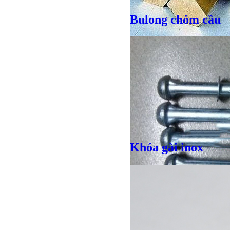
Bulong chỏm cầu
Giá bán
VND
Giá bán
VND
Khóa gài inox
Bulong r