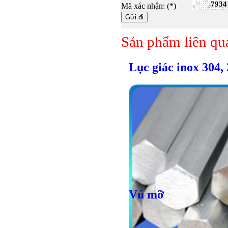
7934
Mã xác nhận: (*)
Sản phẩm liên qu
Lục giác inox 304,
Bulong lục giác chì
Vú mỡ