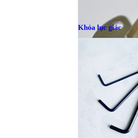
Giá bán
VND
Khóa lục giác