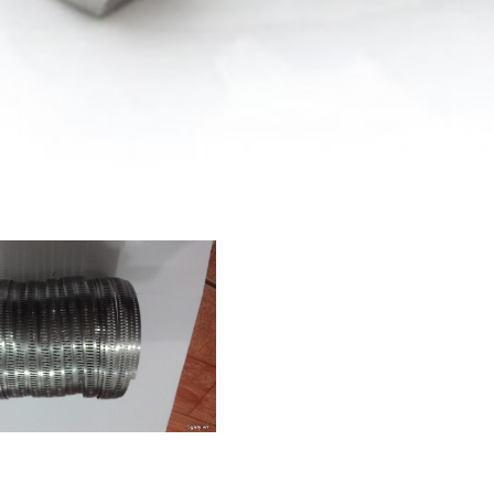
Giá bán
VND
Bulong lục giác chìm inox