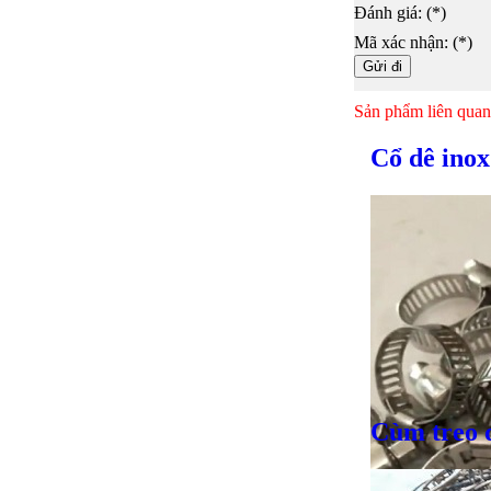
Đánh giá: (*)
Mã xác nhận: (*)
Sản phẩm liên quan
Cổ dê ino
Cùm treo 