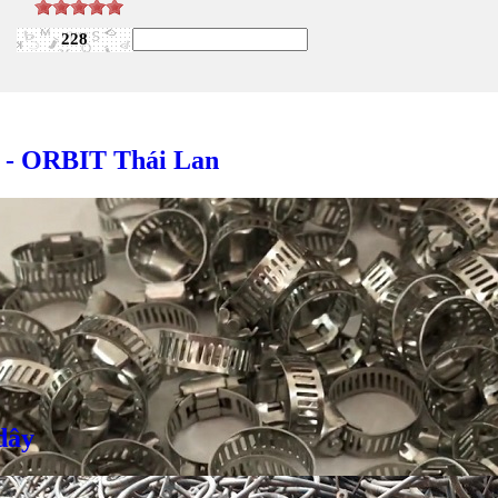
228
x - ORBIT Thái Lan
Giá bán
VND
Bulong inox - DIN933, DIN931
dây