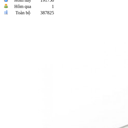
Hôm nay
191750
Hôm qua
1
Toàn bộ
387825