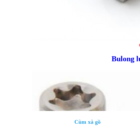
Bulong l
Cùm xà gồ