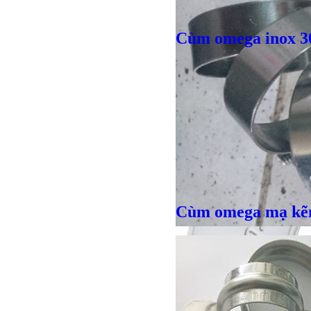
Giá bán
VND
Cùm omega inox 3
Giá bán
VND
Cùm omega mạ k
Giá bán
VND