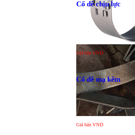
Cổ dê chịu lực
Giá bán
VND
Giá bán
VND
Bulong ino
Cổ dê mạ kẽm
Giá bán
VND