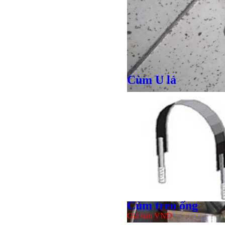
Cùm U lá
Giá bán
VND
Cùm treo ống
Bulong l
Giá bán
VND