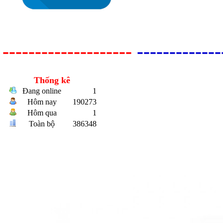
--------------------
-------------
Thống kê
Đang online
1
Bulong r
Hôm nay
190273
Hôm qua
1
Toàn bộ
386348