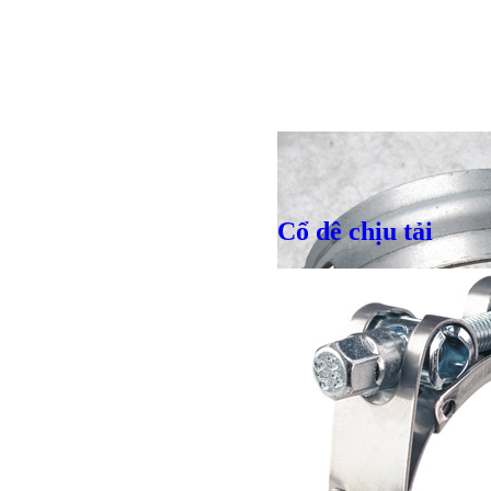
Cổ dê chịu tải
Giá bán
VND