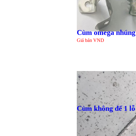
Giá bán
VND
Bulong r
Cùm omega nhúng
Giá bán
VND
Cùm không đế 1 lỗ