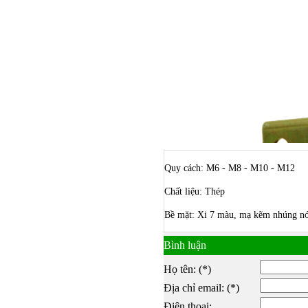
Quy cách: M6 - M8 - M10 - M12
Chất liệu: Thép
Bề mặt: Xi 7 màu, mạ kẽm nhúng nó
Bình luận
Họ tên: (*)
Địa chỉ email: (*)
Bulong ino
Điện thoại: