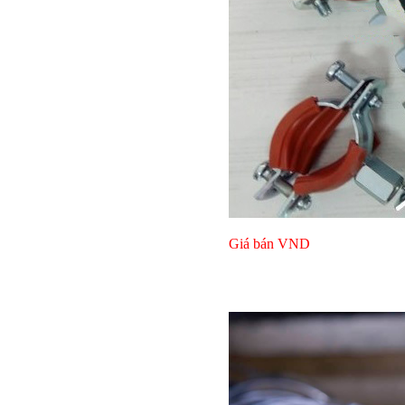
Bulong lục giác chì
Giá bán
VND