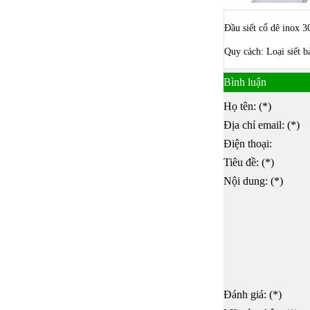
Đầu siết cổ dê inox 3
Quy cách: Loại siế
Bình luận
Họ tên: (*)
Địa chỉ email: (*)
Điện thoại:
Tiêu đề: (*)
Nội dung: (*)
Đánh giá: (*)