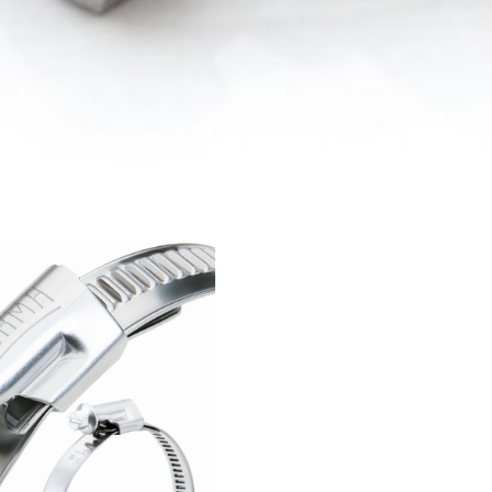
Giá bán
VND
Bulong lục giác chìm inox