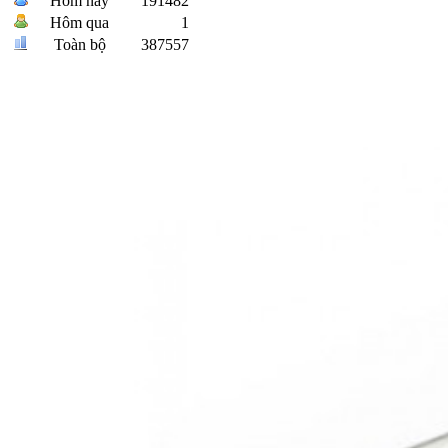
Hôm nay
191482
Hôm qua
1
Toàn bộ
387557