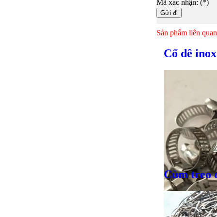
Mã xác nhận: (*)
Sản phẩm liên quan
Cổ dê ino
Cùm treo 