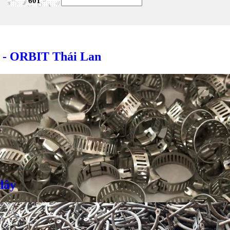
601
x - ORBIT Thái Lan
Giá bán
VND
Bulong inox - DIN933, DIN931
dây