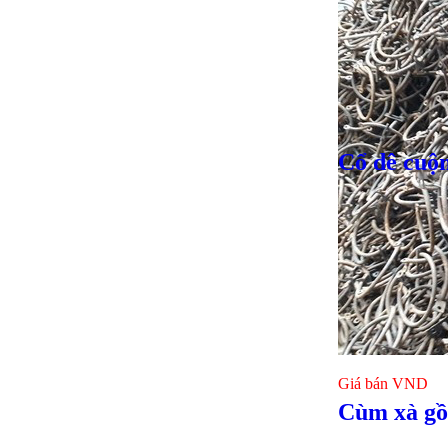
Cổ dê cuộn
Giá bán
VND
Giá bán
VND
Cùm xà gồ