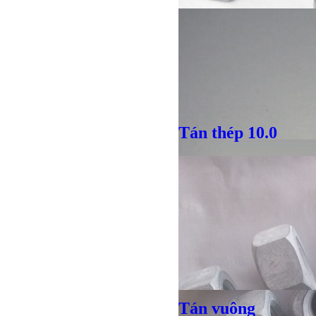
Giá bán
VND
Tán thép 10.0
Bulong ino
Tán vuông