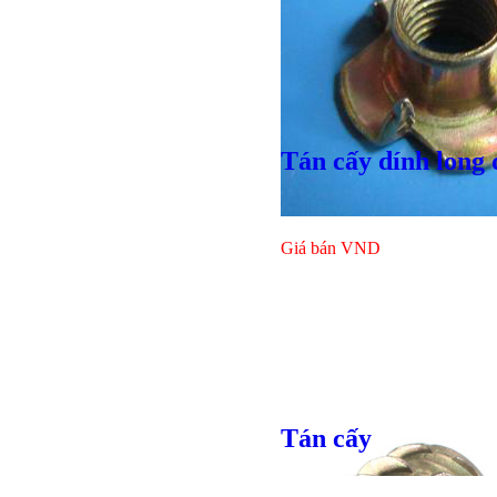
Giá bán
VND
Bulong lục
Tán cấy dính long 
Giá bán
VND
Tán cấy