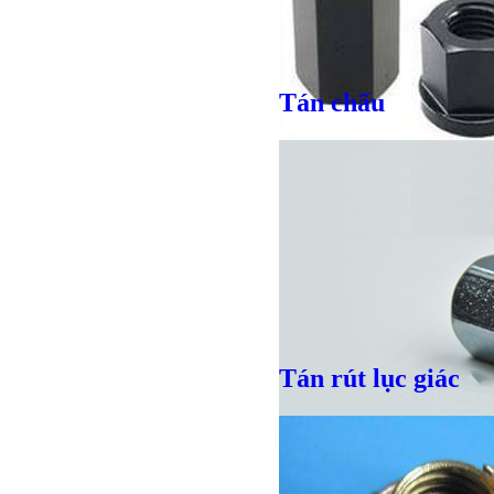
Tán chấu
Giá bán
VND
Tán rút lục giác
Giá bán
VND