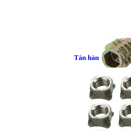
Tán hàn
Giá bán
VND