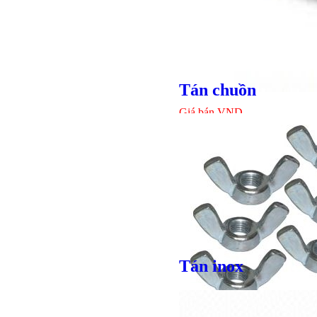
Tán chuồn
Giá bán
VND
Tán inox