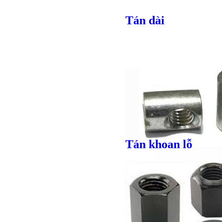
Tán dài
Bulong lục giác chì
Tán khoan lỗ
Giá bán
VND