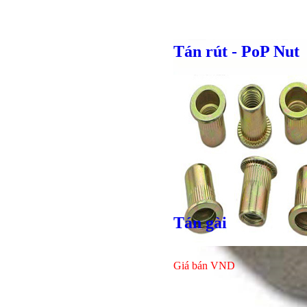
Tán rút - PoP Nut
Bulong lục giác chì
Tán gài
Giá bán
VND