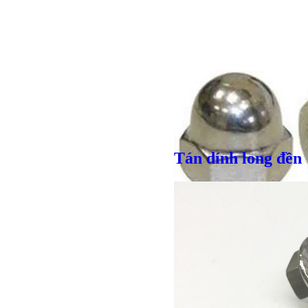
Giá bán
VND
Tán dính long đền
Giá bán
VND
Bulong r