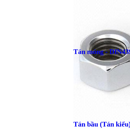
Giá bán
VND
Tán mỏng - DIN43
Bulong lục
Giá bán
VND
Tán bầu (Tán kiểu