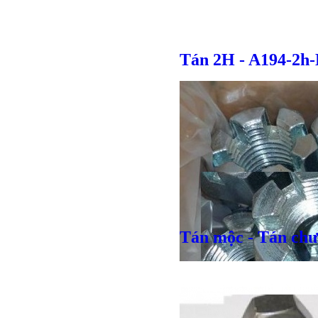
Tán 2H - A194-2h
Tán mộc - Tán chư
Bulong l