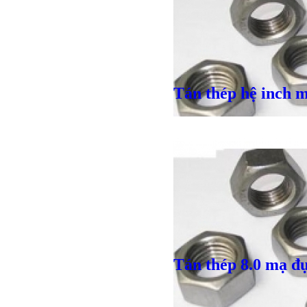
Tán thép hệ inch 
Giá bán
VND
Giá bán
VND
Giá bán
VND
Tán thép 8.0 mạ đ