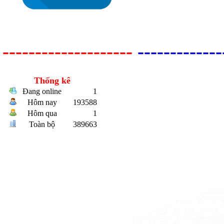
--------------------
-------------
Bulong r
Thống kê
Đang online
1
Hôm nay
193588
Hôm qua
1
Toàn bộ
389663