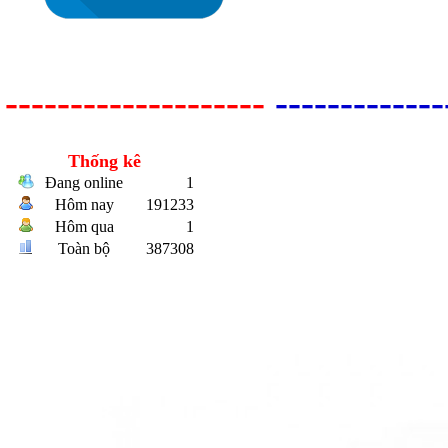
--------------------
-------------
Thống kê
Đang online
1
Bulong r
Hôm nay
191233
Hôm qua
1
Toàn bộ
387308