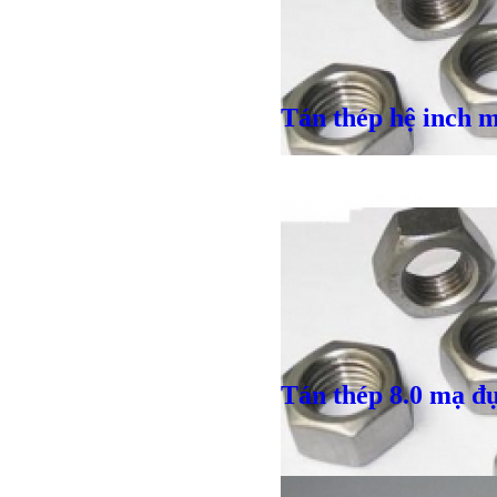
Tán thép hệ inch 
Giá bán
VND
Bulong ino
Giá bán
VND
Giá bán
VND
Tán thép 8.0 mạ đ