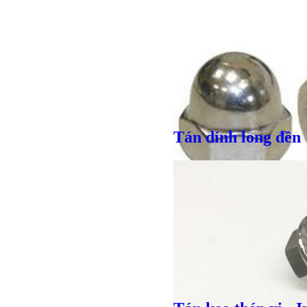
Bulong r
Tán dính long đền
Giá bán
VND