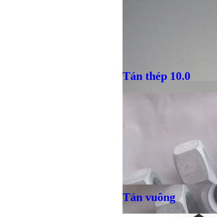
Giá bán
VND
Tán thép 10.0
Tán vuông