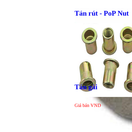
Tán rút - PoP Nut
Tán gài
Giá bán
VND