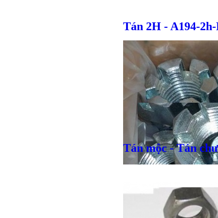
Tán 2H - A194-2h
Tán mộc - Tán chư