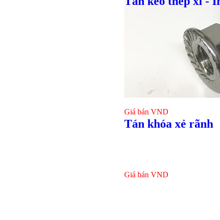
Tán keo thép xi - I
Giá bán
VND
Tán khóa xẻ rãnh
Giá bán
VND
Bulong l