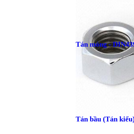
Tán mỏng - DIN43
Giá bán
VND
Tán bầu (Tán kiểu
Giá bán
VND