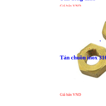
Giá bán
VND
Tán chuồn inox 31
Bulong lục giác chì
Giá bán
VND