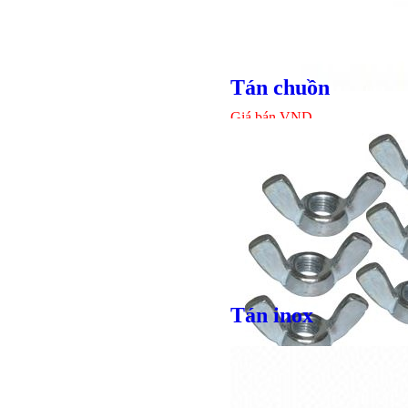
Tán chuồn
Giá bán
VND
Tán inox
Bulong lục
Giá bán
VND