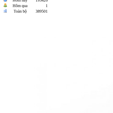
Hôm nay
193426
Hôm qua
1
Toàn bộ
389501