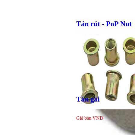
Tán rút - PoP Nut
Tán gài
Giá bán
VND