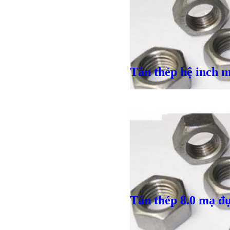
Tán thép hệ inch 
Giá bán
VND
Bulong ino
Giá bán
VND
Giá bán
VND
Tán thép 8.0 mạ đ