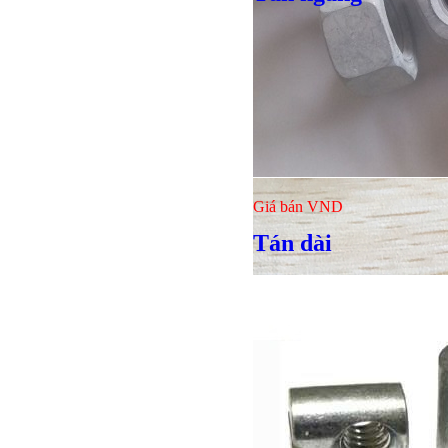
Giá bán
VND
Bulong lục giác chì
Giá bán
VND
Tán dài
Giá bán
VND