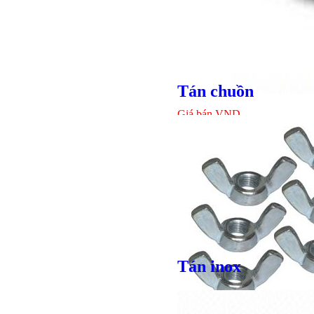
Tán chuồn
Giá bán
VND
Bulong lục
Tán inox