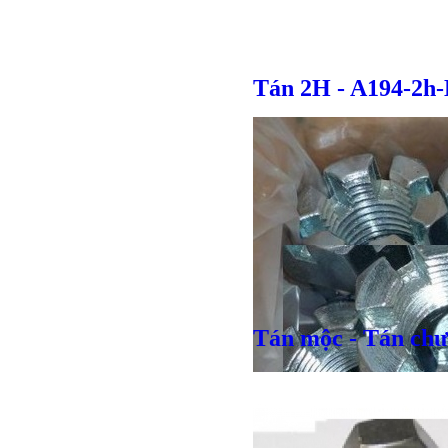
Tán 2H - A194-2h
Tán mộc - Tán chư