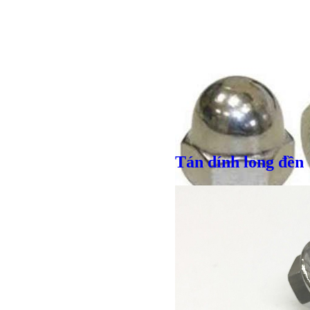
Bulong r
Giá bán
VND
Tán dính long đền
Giá bán
VND