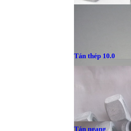
Giá bán
VND
Tán thép 10.0
Tán ngang