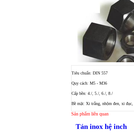
Tiêu chuẩn: DIN 557
Quy cách: M5 - M36
Cấp bền: 4./, 5./, 6./, 8./
Bề mặt: Xi trắng, nhộm đen, xi đục
Sản phẩm liên quan
Tán inox hệ inch
Bulong ino