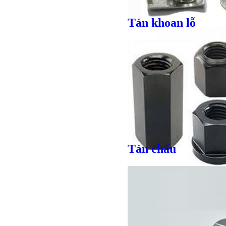
Tán khoan lỗ
Giá bán
VND
Tán chấu