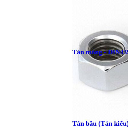
Giá bán
VND
Tán mỏng - DIN43
Giá bán
VND
Tán bầu (Tán kiểu