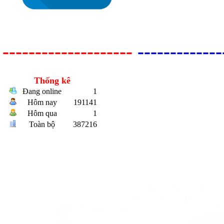
--------------------
-------------
Thống kê
Đang online
1
Bulong r
Hôm nay
191141
Hôm qua
1
Toàn bộ
387216