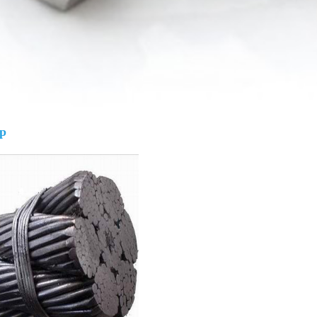
Giá bán
VND
ép
Bulong lục giác chìm inox