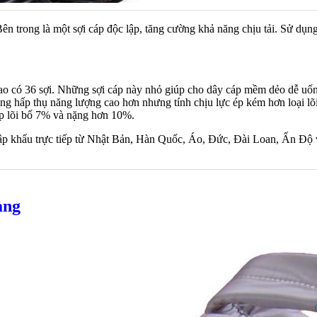
Bên trong là một sợi cáp độc lập, tăng cường khả năng chịu tải. Sử dụn
tao có 36 sợi. Những sợi cáp này nhỏ giúp cho dây cáp mềm dẻo dễ uốn 
ăng hấp thụ năng lượng cao hơn nhưng tính chịu lực ép kém hơn loại lõ
áp lõi bố 7% và nặng hơn 10%.
 khẩu trực tiếp từ Nhật Bản, Hàn Quốc, Áo, Đức, Đài Loan, Ấn Độ v
àng