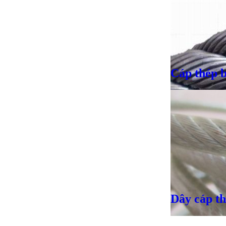
Cáp thép 
Giá bán
VND
Giá bán
VND
Giá bán
VND
Dây cáp t