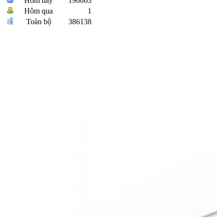
Hôm nay
190063
Hôm qua
1
Toàn bộ
386138