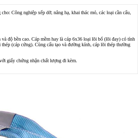
g cho: Công nghiệp xếp dỡ, nâng hạ, khai thác mỏ, các loại cần cẩu,
và độ bền cao. Cáp mềm hay là cáp 6x36 loại lõi bố (lõi đay) có tính
i thép (cáp cứng). Cùng cấu tạo và đường kính, cáp lõi thép thường
ới giấy chứng nhận chất lượng đi kèm.