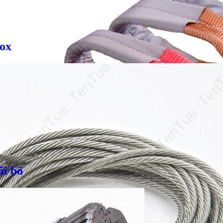
nox
Giá bán
VND
Bulong inox - DIN933, DIN931
õi bố