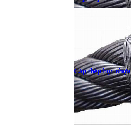
Giá bán
VND
Giá bán
VND
Cáp thép bọc nhựa
Bulong lục giác chì