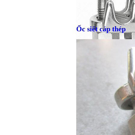
Ốc siết cáp thép
Giá bán
VND
Giá bán
VND
Giá bán
VND
Bulong lục