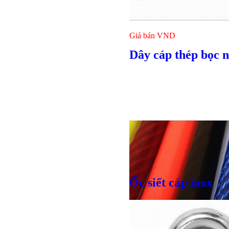
Giá bán
VND
Dây cáp thép bọc 
Ốc siết cáp inox
Bulong r