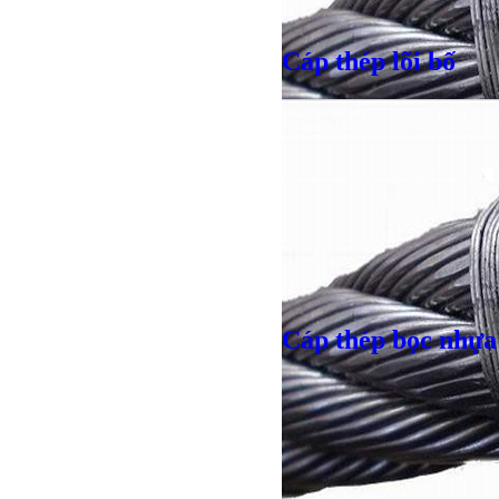
Cáp thép lõi bố
Giá bán
VND
Giá bán
VND
Cáp thép bọc nhựa
Bulong lục