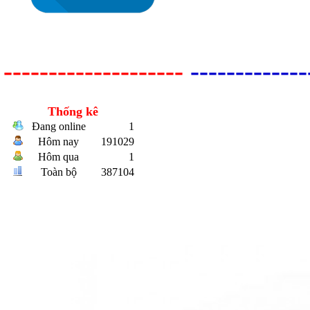
--------------------
-------------
Thống kê
Bulong r
Đang online
1
Hôm nay
191029
Hôm qua
1
Toàn bộ
387104