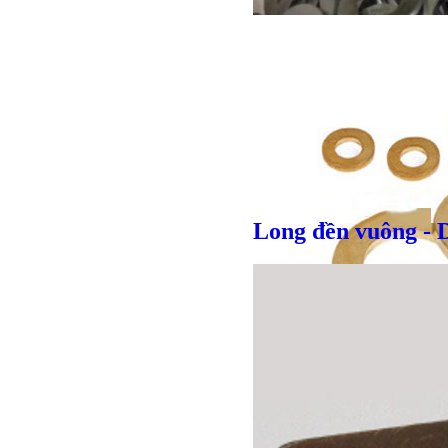
Long đền vuông - 
Giá bán
VND
Giá bán
VND
Bulong r