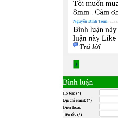
Tôi muốn mua 
8mm . Cảm ơn
Nguyễn Đình Toàn
[ 5/23/2
Bình luận này
luận này
Like
Trả lời
1
Bình luận
Họ tên: (*)
Địa chỉ email: (*)
Điện thoại:
Tiêu đề: (*)