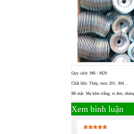
Quy cách: M6 - M20
Chất liệu: Thép, inox 201, 304 ...
Bề mặt: Mạ kẽm trắng, xi đen, nhún
Xem bình luận
Bulong ino