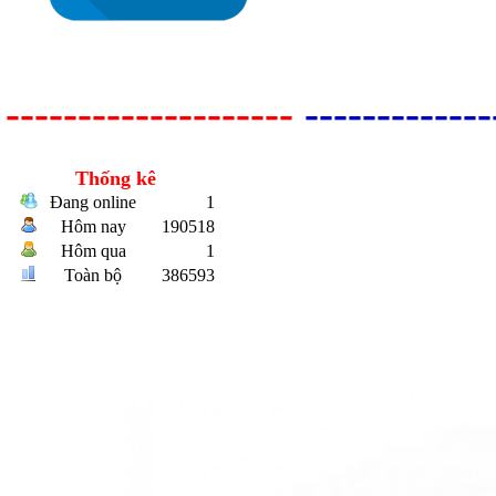
--------------------
-------------
Bulong r
Thống kê
Đang online
1
Hôm nay
190518
Hôm qua
1
Toàn bộ
386593