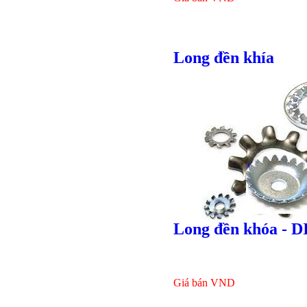
Long đền khía
Long đền khóa - D
Bulong l
Giá bán
VND