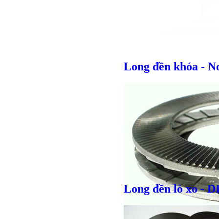
Long đền khóa - N
Giá bán
VND
Long đền lò xo - 