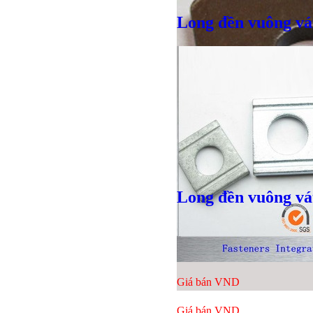
Long đền vuông vá
Long đền vuông vá
Giá bán
VND
Giá bán
VND