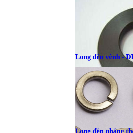
Long đền vênh - D
Long đền phẳng t