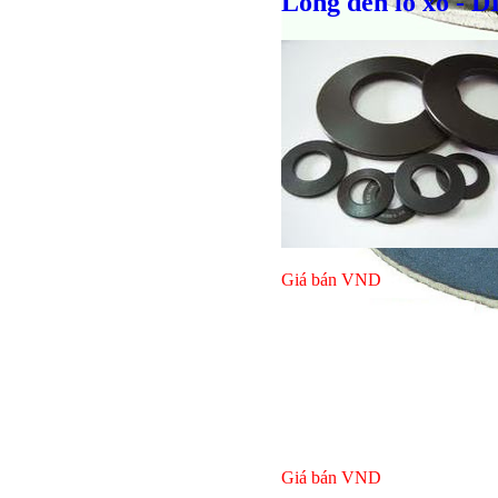
Long đền lò xo - 
Giá bán
VND
Giá bán
VND
Bulong l
Giá bán
VND