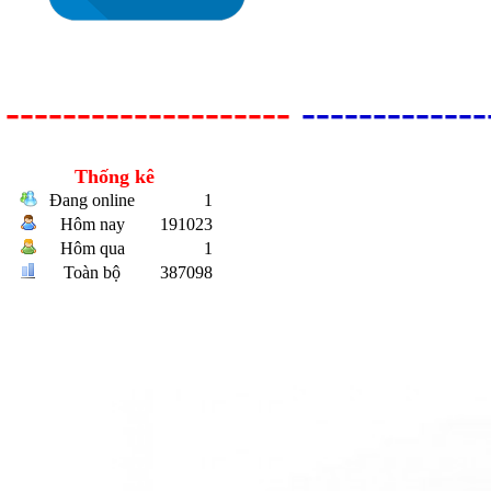
--------------------
-------------
Bulong r
Thống kê
Đang online
1
Hôm nay
191023
Hôm qua
1
Toàn bộ
387098