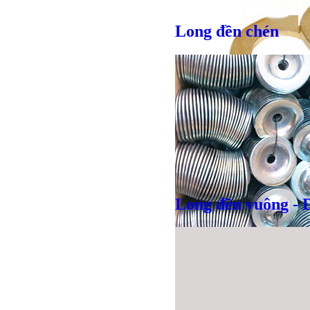
Long đền chén
Giá bán
VND
Long đền vuông - 
Giá bán
VND
Giá bán
VND