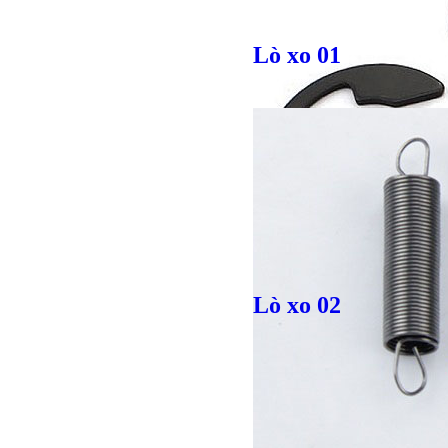
Giá bán
VND
Lò xo 01
Lò xo 02
Bulong r