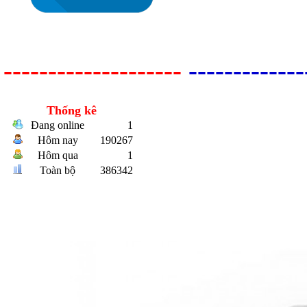
--------------------
-------------
Bulong r
Thống kê
Đang online
1
Hôm nay
190267
Hôm qua
1
Toàn bộ
386342