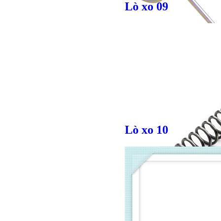
Lò xo 09
Giá bán
VND
Bulong ino
Lò xo 10