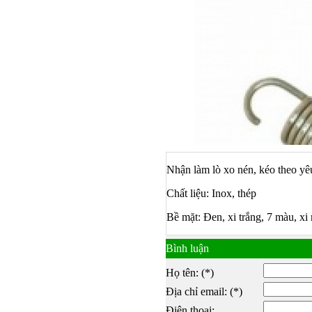
Nhận làm lò xo nén, kéo theo yê
Chất liệu: Inox, thép
Bề mặt: Đen, xi trắng, 7 màu, xi 
Bulong ino
Bình luận
Họ tên: (*)
Địa chỉ email: (*)
Điện thoại: