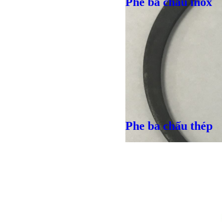
Phe ba chấu inox
Phe ba chấu thép
Bulong lục