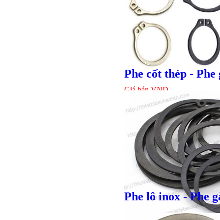
Phe cốt thép - Phe 
Giá bán
VND
Bulong lục giác chì
Phe lô inox - Phe g