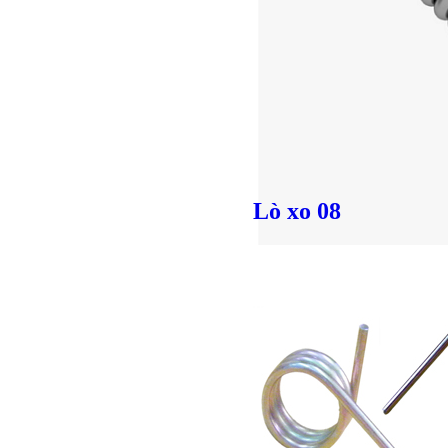
Lò xo 08
Giá bán
VND