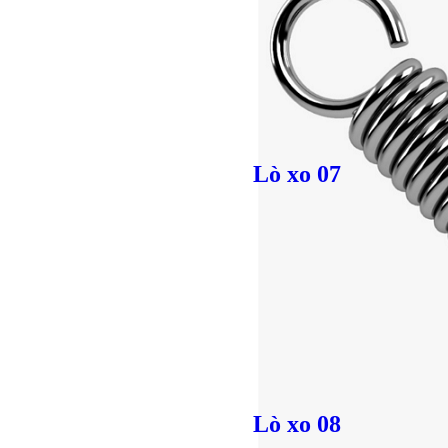
Lò xo 07
Bulong ino
Lò xo 08