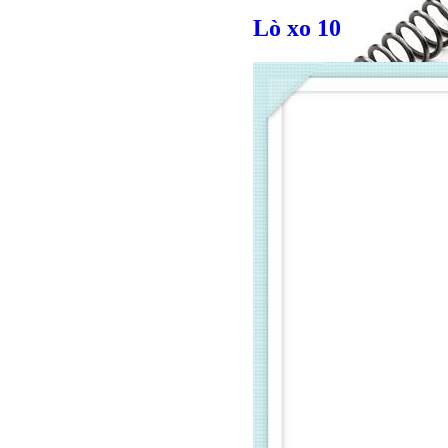
Lò xo 10
Bulong lục giác chì
Giá bán
VND