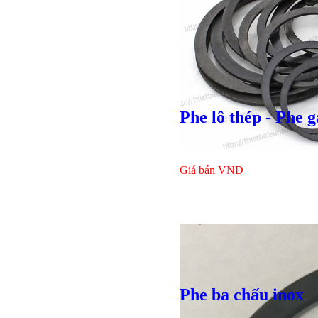
Phe lô thép - Phe g
Giá bán
VND
Bulong lục
Phe ba chấu inox