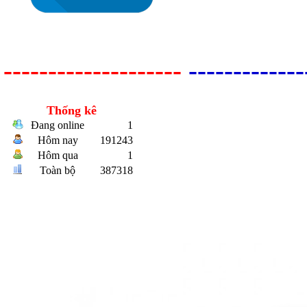
--------------------
-------------
Thống kê
Đang online
1
Hôm nay
191243
Bulong r
Hôm qua
1
Toàn bộ
387318