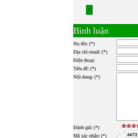
1
Bình luận
Họ tên: (*)
Địa chỉ email: (*)
Điện thoại:
Tiêu đề: (*)
Nội dung: (*)
Bulong lục giác chì
Đánh giá: (*)
6672
Mã xác nhận: (*)