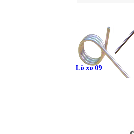
Giá bán
VND
Giá bán
VND
Lò xo 09
Giá bán
VND