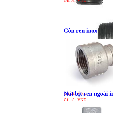
Giá bán
VND
Côn ren inox
Bulong lục
Nút bịt ren ngoài i
Giá bán
VND
Giá bán
VND