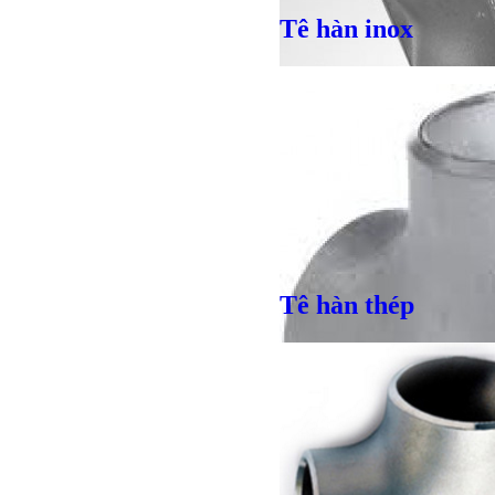
Tê hàn inox
Giá bán
VND
Tê hàn thép
Bulong l