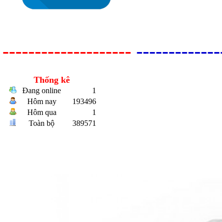
--------------------
-------------
Bulong r
Thống kê
Đang online
1
Hôm nay
193496
Hôm qua
1
Toàn bộ
389571