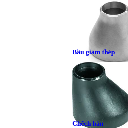
Bầu giảm thép
Giá bán
VND
Chếch hàn