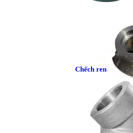
Giá bán
VND
Giá bán
VND
Bulong lục giác chì
Chếch ren
Giá bán
VND