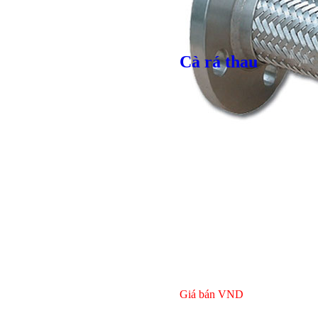
Cà rá thau
Bulong lục
Giá bán
VND
Giá bán
VND