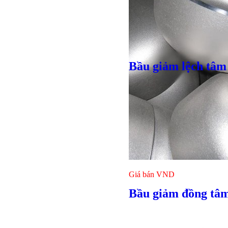
Bầu giảm lệch tâm
Bulong ino
Giá bán
VND
Giá bán
VND
Bầu giảm đồng tâm