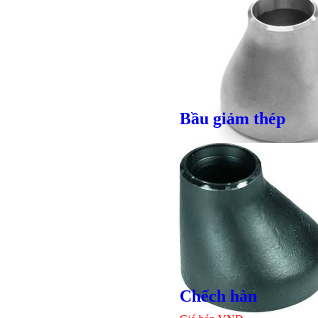
Bầu giảm thép
Giá bán
VND
Chếch hàn