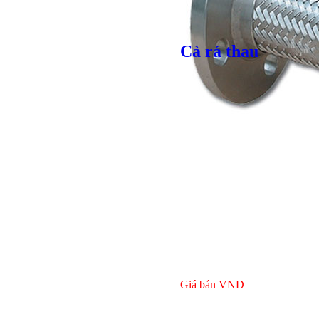
Cà rá thau
Bulong lục
Giá bán
VND
Giá bán
VND