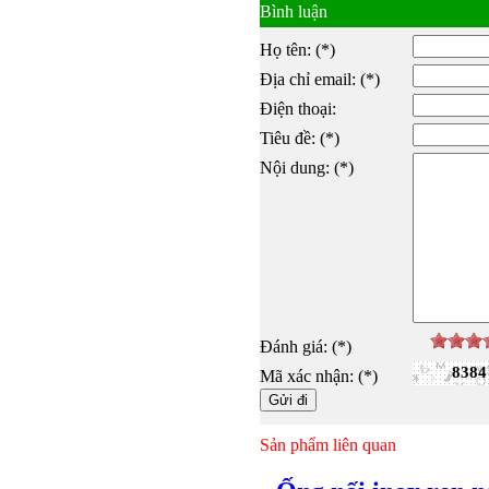
Bình luận
Họ tên: (*)
Địa chỉ email: (*)
Điện thoại:
Tiêu đề: (*)
Nội dung: (*)
Đánh giá: (*)
8384
Mã xác nhận: (*)
Sản phẩm liên quan