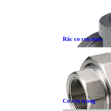
Rắc co ren inox
Co ren trong
Bulong r