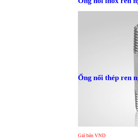
Ống nối inox ren n
Ống nối thép ren n
Bulong lục giác chì
Giá bán
VND