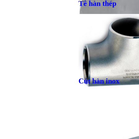
Tê hàn thép
Cút hàn inox
Giá bán
VND
Giá bán
VND
Bulong l