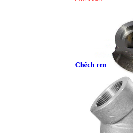
Giá bán
VND
Giá bán
VND
Bulong lục giác chì
Chếch ren
Giá bán
VND