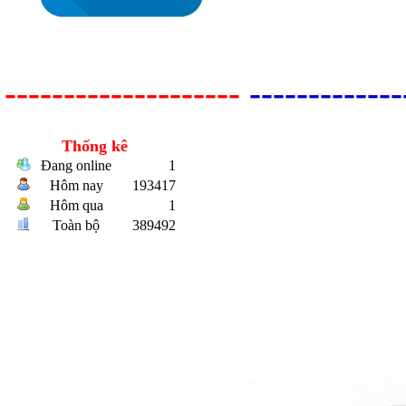
--------------------
-------------
Bulong r
Thống kê
Đang online
1
Hôm nay
193417
Hôm qua
1
Toàn bộ
389492