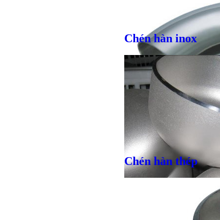
Chén hàn inox
Giá bán
VND
Chén hàn thép
Giá bán
VND