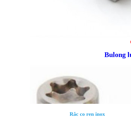
Bulong l
Rắc co ren inox