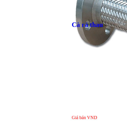
Cà rá thau
Bulong lục
Giá bán
VND
Giá bán
VND