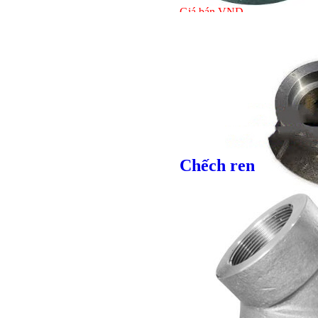
Giá bán
VND
Giá bán
VND
Bulong lục giác chì
Chếch ren
Giá bán
VND