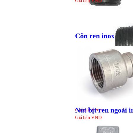
Giá bán
VND
Côn ren inox
Bulong lục
Nút bịt ren ngoài i
Giá bán
VND
Giá bán
VND