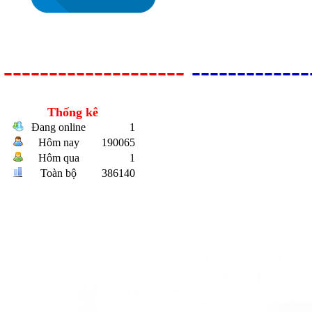
--------------------
-------------
Thống kê
Đang online
1
Hôm nay
190065
Bulong r
Hôm qua
1
Toàn bộ
386140