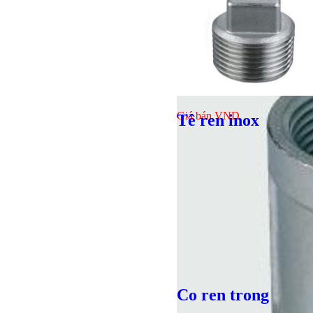
Giá bán
VND
Tê ren inox
Co ren trong