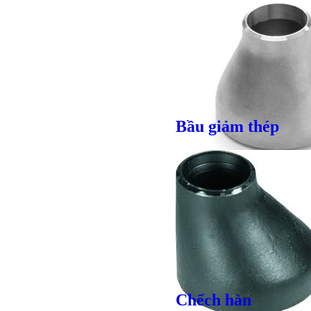
Bầu giảm thép
Giá bán
VND
Chếch hàn