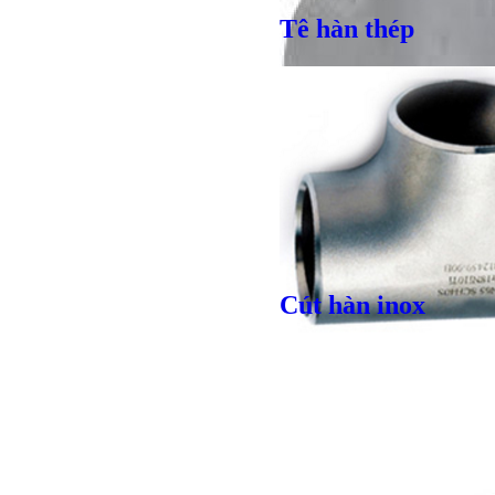
Tê hàn thép
Cút hàn inox
Giá bán
VND
Giá bán
VND
Bulong l