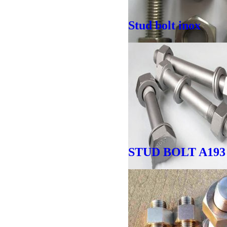
Stud bolt inox
Giá bán
VND
Giá bán
VND
STUD BOLT A193 
Giá bán
VND