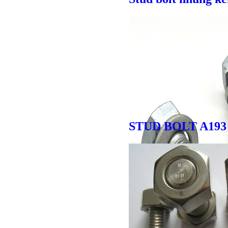
STUD BOLT A193 
Bulong lục giác chì