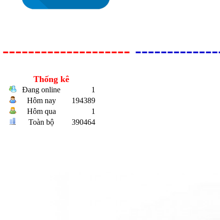
--------------------
-------------
Bulong r
Thống kê
Đang online
1
Hôm nay
194389
Hôm qua
1
Toàn bộ
390464