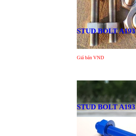
STUD BOLT A193 B
Giá bán
VND
Bulong lục
STUD BOLT A193