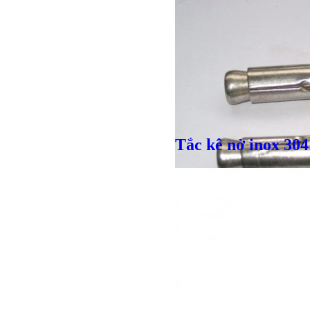
Giá bán
VND
Tắc kê nở inox 304
Bulong lục giác chì
Giá bán
VND