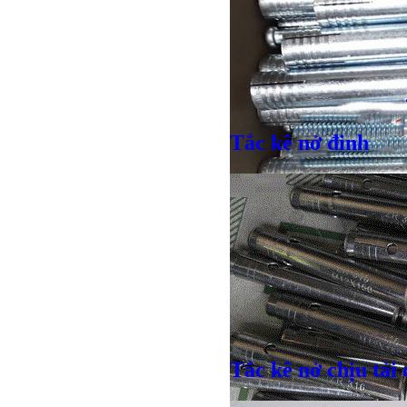
Tắc kê nở đinh
Giá bán
VND
Tắc kê nở chịu tải 