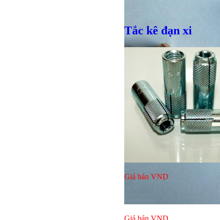
Tắc kê đạn xi
Bulong lục
Giá bán
VND
Giá bán
VND