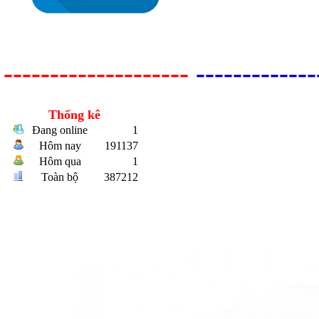
--------------------
-------------
Thống kê
Bulong r
Đang online
1
Hôm nay
191137
Hôm qua
1
Toàn bộ
387212