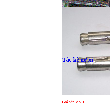
Giá bán
VND
Tắc kê nở xi
Bulong lục giác chì
Giá bán
VND