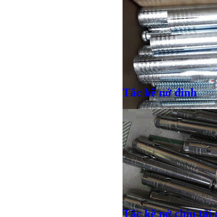
Tắc kê nở đinh
Giá bán
VND
Tắc kê nở chịu tải 