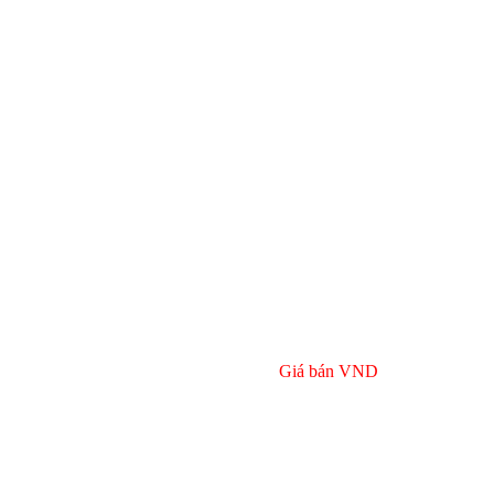
Giá bán
VND
Bulong r