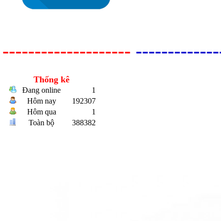
--------------------
-------------
Thống kê
Bulong r
Đang online
1
Hôm nay
192307
Hôm qua
1
Toàn bộ
388382