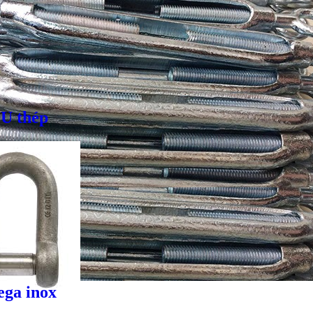
 U thép
ga inox