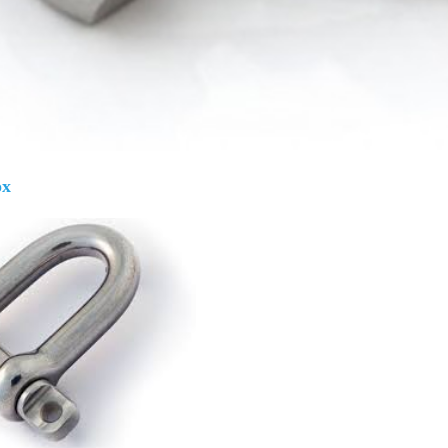
Giá bán
VND
ox
Bulong lục giác chìm inox