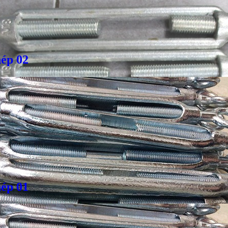
hép 02
Giá bán
VND
Bulong inox - DIN933, DIN931
hép 01