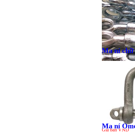
Giá bán
VND
Ma ní chữ
Giá bán
VND
Ma ní Ome
Giá bán
VND