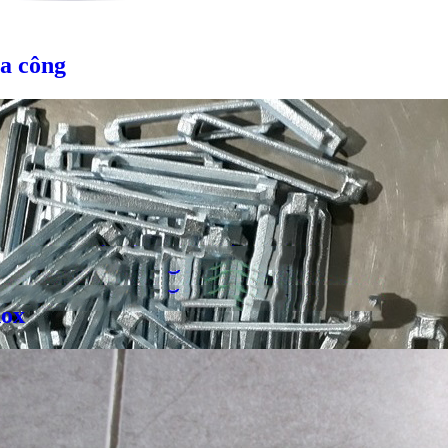
a công
nox