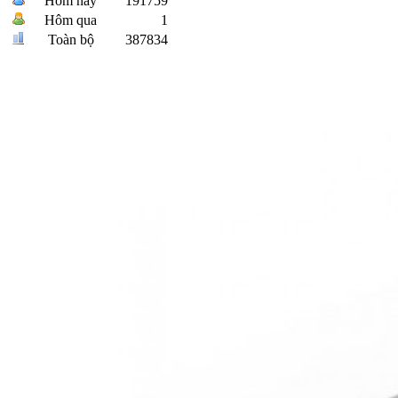
Hôm nay
191759
Hôm qua
1
Toàn bộ
387834