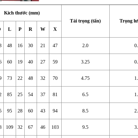
Kích thước (mm)
Tải trọng (tấn)
Trọng lư
D
L
P
R
W
X
3
48
16
30
21
47
2.0
0
6
60
19
40
27
59
3.25
0
9
73
22
48
32
70
4.75
1
2
85
25
54
37
81
6.5
1
5
95
28
60
43
94
8.5
2
8
109
32
67
46
103
9.5
3