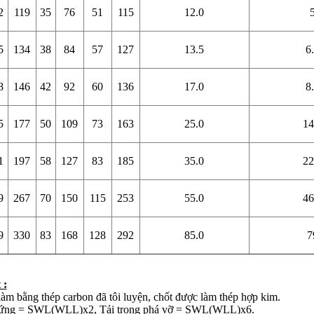
2
119
35
76
51
115
12.0
5
134
38
84
57
127
13.5
6
8
146
42
92
60
136
17.0
8
Giá bán
VND
5
177
50
109
73
163
25.0
14
Bulong inox - DIN933, DIN931
1
197
58
127
83
185
35.0
22
9
267
70
150
115
253
55.0
46
9
330
83
168
128
292
85.0
7
 :
làm bằng thép carbon đã tôi luyện, chốt được làm thép hợp kim.
chứng = SWL(WLL)x2, Tải trọng phá vỡ = SWL(WLL)x6.