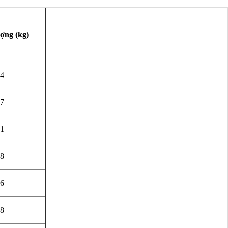
ợng (kg)
.4
.7
.1
.8
.6
.8