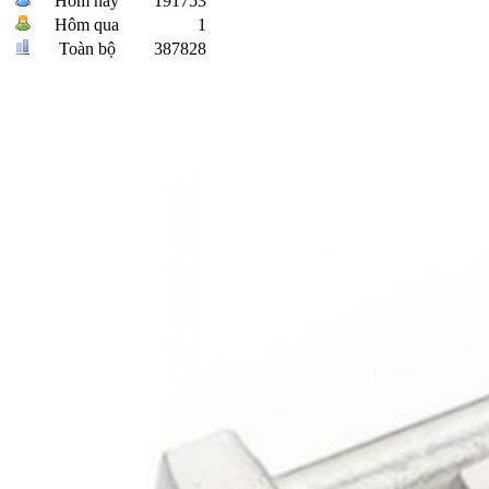
Hôm nay
191753
Hôm qua
1
Toàn bộ
387828