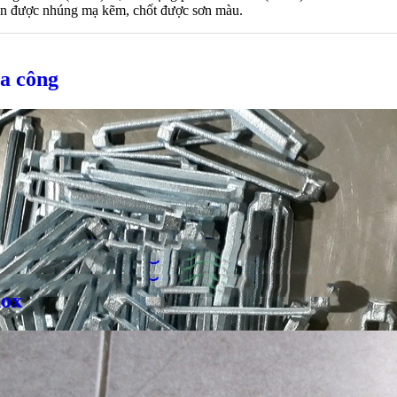
hân được nhúng mạ kẽm, chốt được sơn màu.
a công
nox