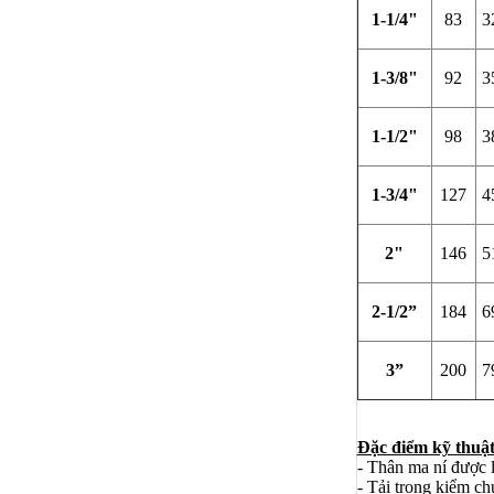
1-1/4"
83
3
1-3/8"
92
3
1-1/2"
98
3
1-3/4"
127
4
2"
146
5
2-1/2”
184
6
3”
200
7
Đặc điểm kỹ thuật
- Thân ma ní được 
- Tải trọng kiểm 