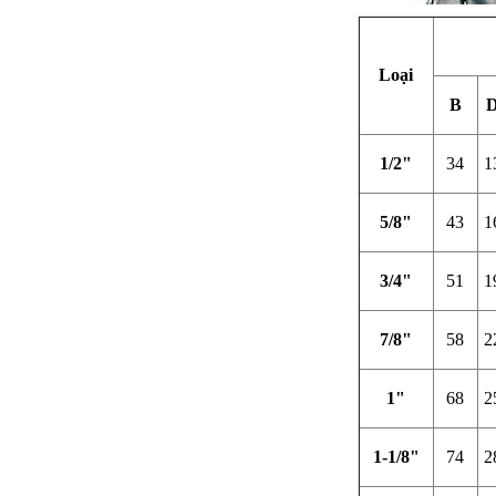
Loại
B
1/2"
34
1
5/8"
43
1
3/4"
51
1
7/8"
58
2
1"
68
2
1-1/8"
74
2