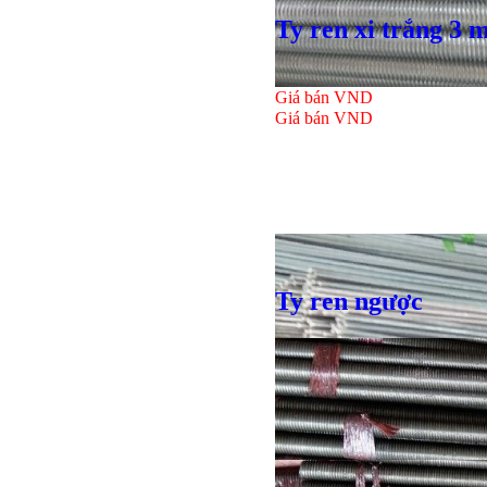
Ty ren xi trắng 3 
Giá bán
VND
Giá bán
VND
Ty ren ngược
Bulong lục giác chì