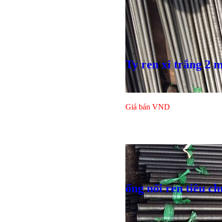
Ty ren xi trắng 2 
Giá bán
VND
Bulong lục
ống nối ren tiêu c