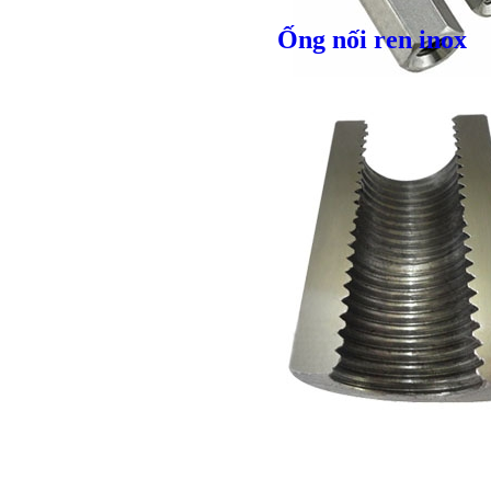
Giá bán
VND
Ống nối ren inox
Giá bán
VND
Bulong l