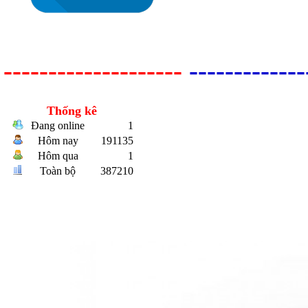
--------------------
-------------
Bulong r
Thống kê
Đang online
1
Hôm nay
191135
Hôm qua
1
Toàn bộ
387210