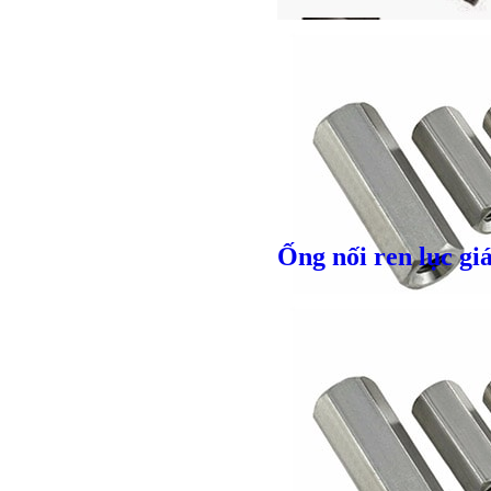
Ống nối ren lục gi
Giá bán
VND
Giá bán
VND