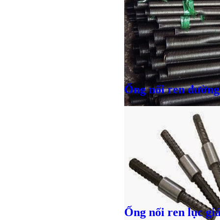
Ống nối ren đường
Giá bán
VND
Bulong r
Ống nối ren lục gi