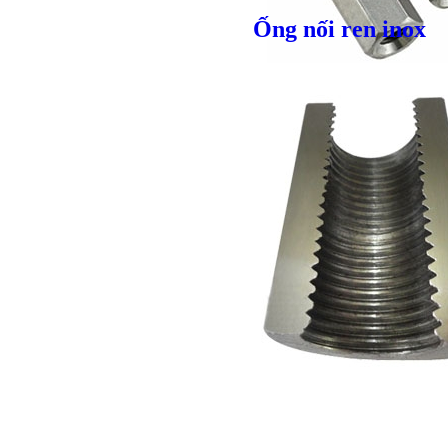
Ống nối ren inox
Giá bán
VND