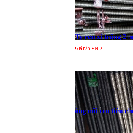
Ty ren xi trắng 2 
Giá bán
VND
ống nối ren tiêu c
Bulong r