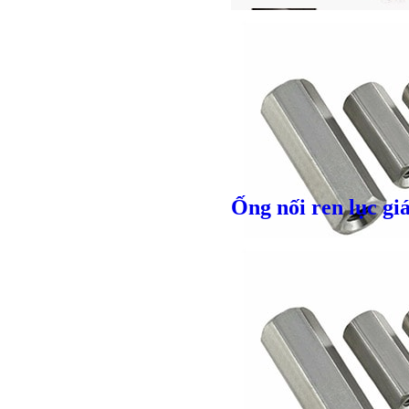
Ống nối ren lục gi
Giá bán
VND
Giá bán
VND
Bulong l
Giá bán
VND