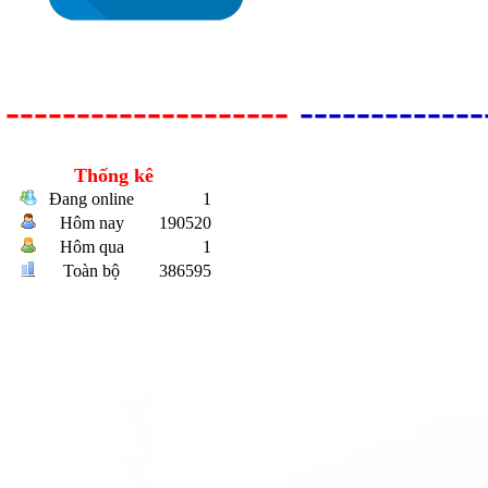
--------------------
-------------
Bulong r
Thống kê
Đang online
1
Hôm nay
190520
Hôm qua
1
Toàn bộ
386595