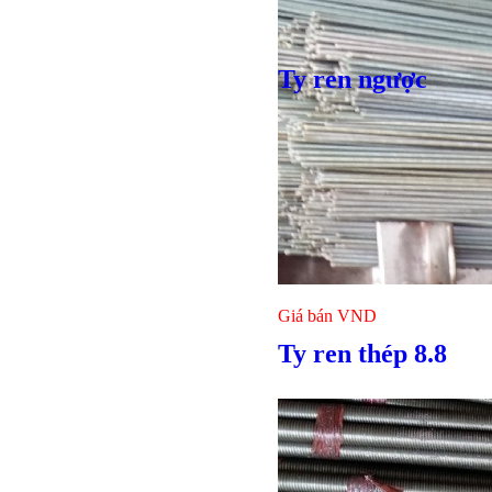
Ty ren ngược
Giá bán
VND
Bulong lục
Ty ren thép 8.8