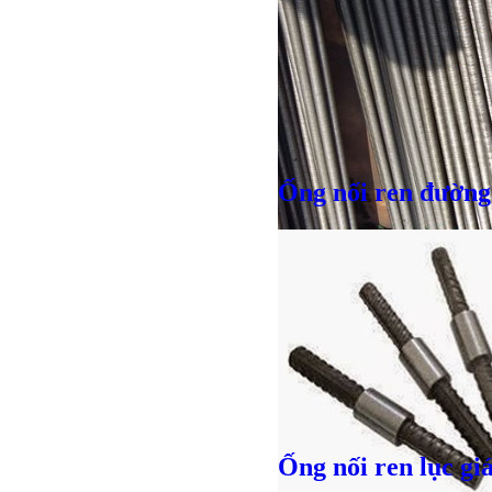
Ống nối ren đường
Giá bán
VND
Ống nối ren lục gi