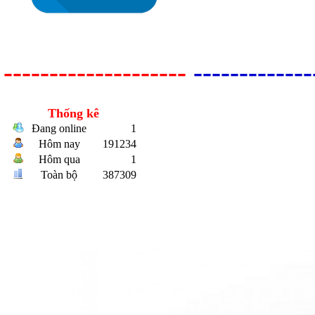
--------------------
-------------
Bulong r
Thống kê
Đang online
1
Hôm nay
191234
Hôm qua
1
Toàn bộ
387309