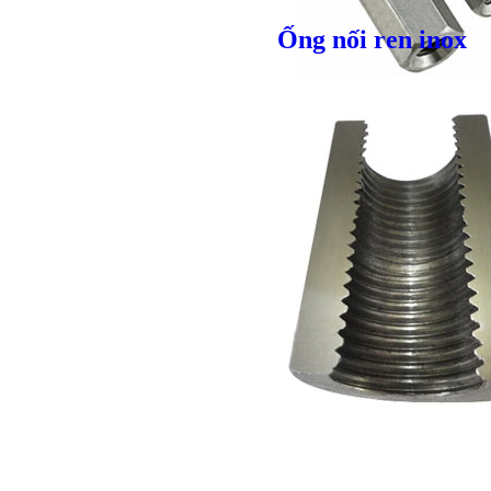
Giá bán
VND
Ống nối ren inox
Giá bán
VND
Bulong l