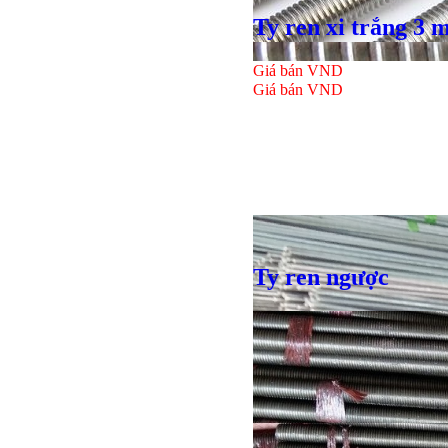
Ty ren xi trắng 3 
Giá bán
VND
Giá bán
VND
Ty ren ngược
Bulong lục giác chì