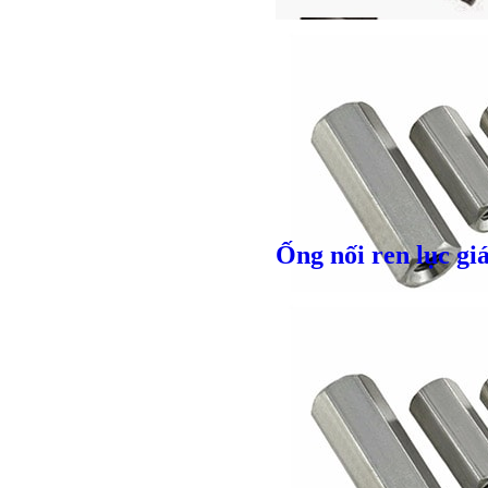
Ống nối ren lục gi
Giá bán
VND
Giá bán
VND