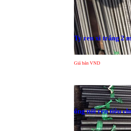
Ty ren xi trắng 2 
Giá bán
VND
Bulong lục
ống nối ren tiêu c