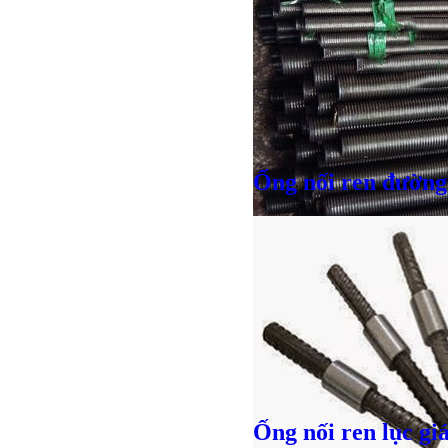
Ống nối ren đường
Giá bán
VND
Bulong r
Ống nối ren lục gi