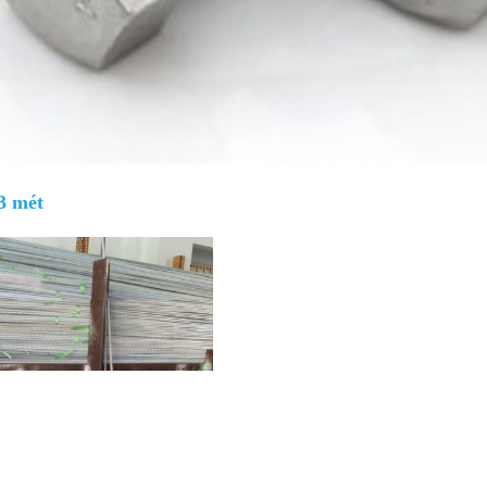
 3 mét
Giá bán
VND
Bulong lục giác chìm inox