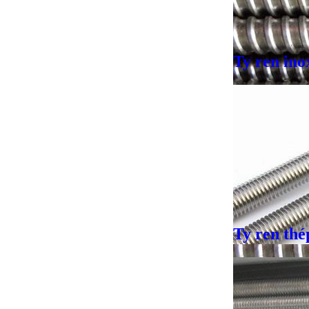
Ty ren ino
Ty ren thé
Giá bán
VND
Giá bán
VND