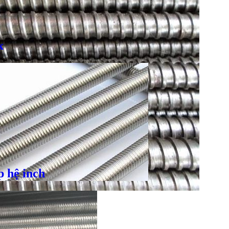
x
Giá bán
VND
Bulong inox - DIN933, DIN931
p hệ inch