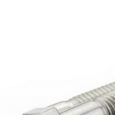
Bulong ren lửng inox 304