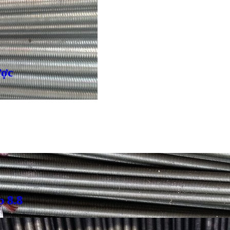
ược
p 8.8