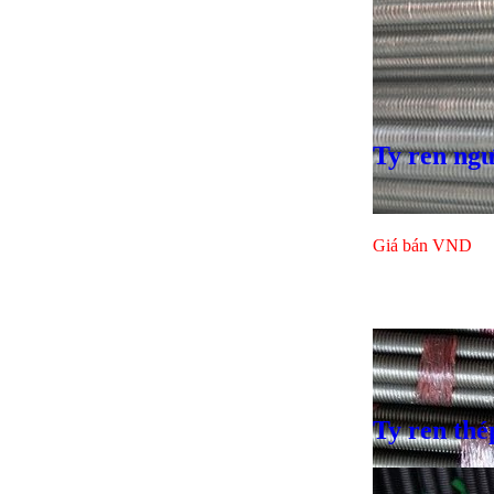
Ty ren ng
Giá bán
VND
Ty ren thé