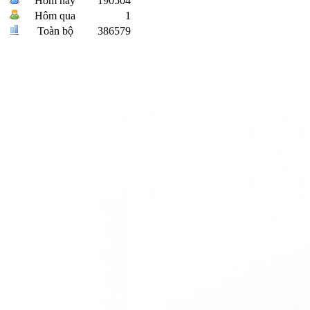
Hôm nay
190504
Hôm qua
1
Toàn bộ
386579