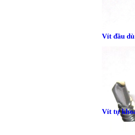
Vít đầu dù
Vít tự kh
Giá bán
VND