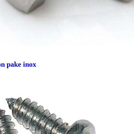
Giá bán
VND
òn pake inox
Bulong lục giác chìm inox