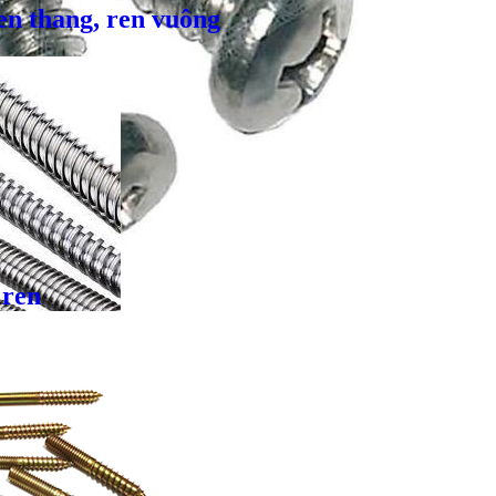
en thang, ren vuông
 ren