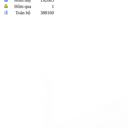
Hôm nay
192085
Hôm qua
1
Toàn bộ
388160