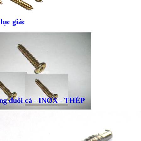
 lục giác
Giá bán
VND
Bulong inox - DIN933, DIN931
ằng đuôi cá - INOX - THÉP