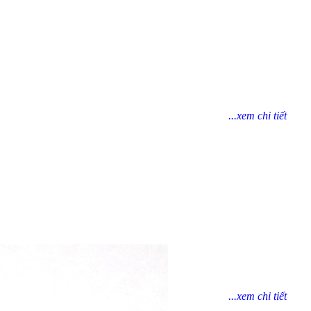
...xem chi tiết
...xem chi tiết