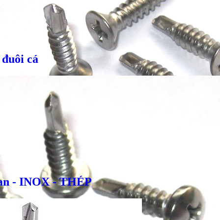
 đuôi cá
oan - INOX - THÉP