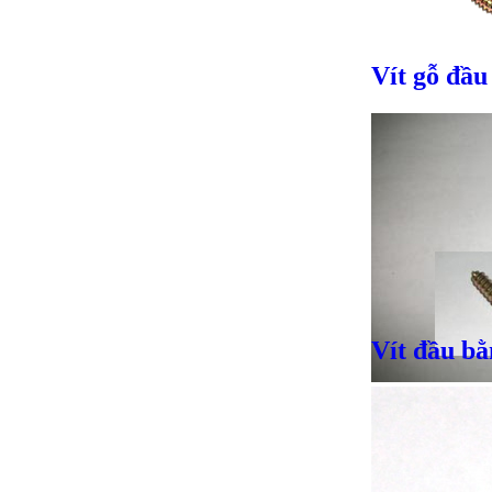
Vít gỗ đầu
Giá bán
VND
Vít đầu b
Giá bán
VND