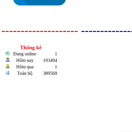
--------------------
-------------
Thống kê
Đang online
1
Hôm nay
193494
Bulong r
Hôm qua
1
Toàn bộ
389569