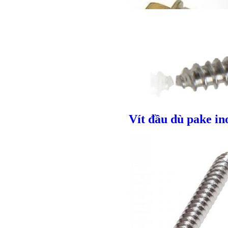
Bulong r
Vít đầu dù pake in
Giá bán
VND
Giá bán
VND