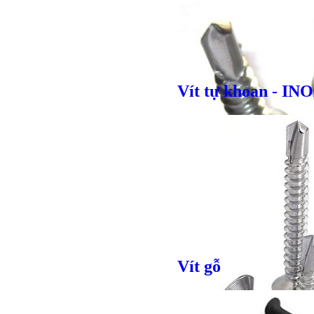
Vít tự khoan - IN
Giá bán
VND
Bulong lục
Vít gỗ