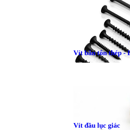
Giá bán
VND
Giá bán
VND
Vít bắn tôn thép -
Giá bán
VND
Vít đầu lục giác