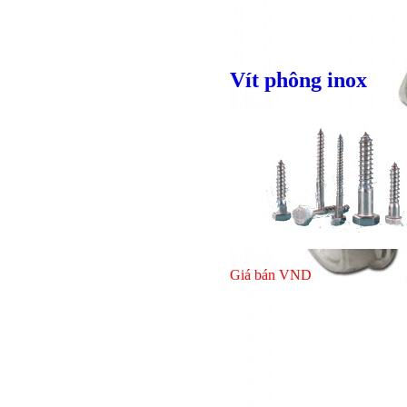
Vít phông inox
Giá bán
VND
Giá bán
VND