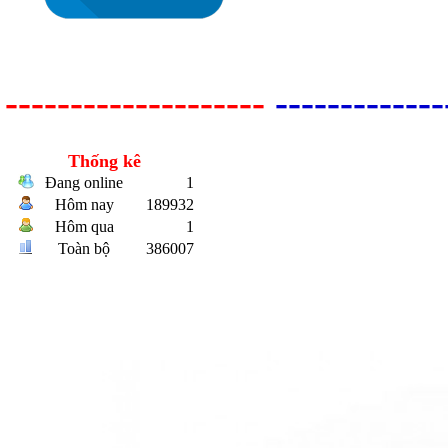
--------------------
-------------
Thống kê
Bulong r
Đang online
1
Hôm nay
189932
Hôm qua
1
Toàn bộ
386007