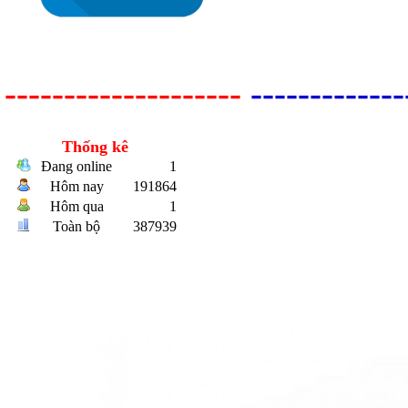
--------------------
-------------
Thống kê
Bulong r
Đang online
1
Hôm nay
191864
Hôm qua
1
Toàn bộ
387939