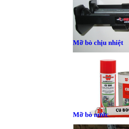
Mỡ bò chịu nhiệt
Giá bán
VND
Mỡ bò nước
Bulong r